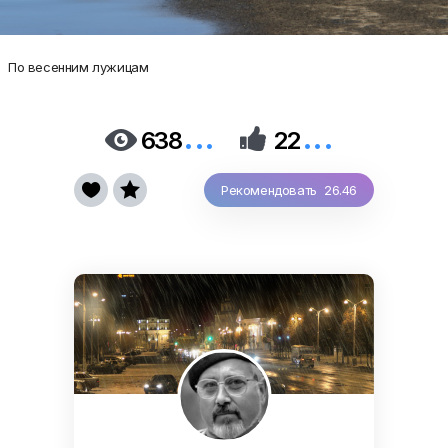
По весенним лужицам
...
...


638
22


Рекомендовать 26.46