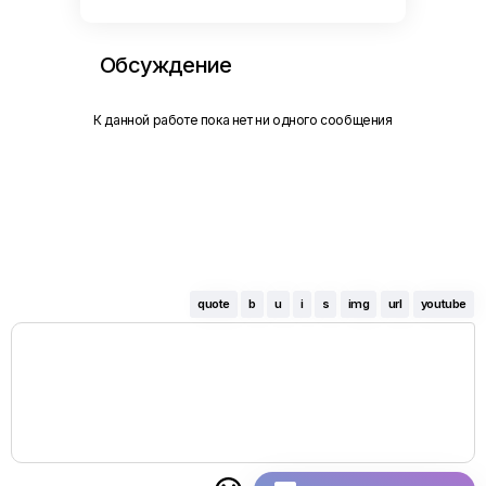
Обсуждение
К данной работе пока нет ни одного сообщения
quote
b
u
i
s
img
url
youtube