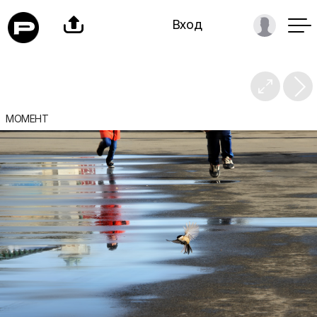

Вход

МОМЕНТ