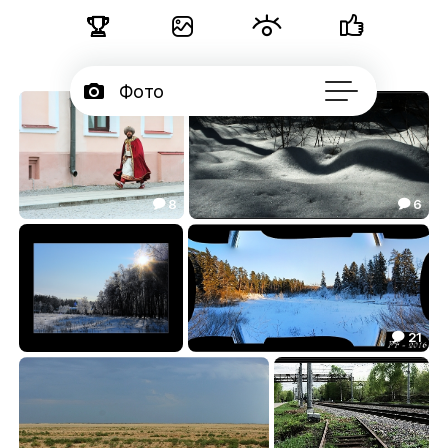





Фото

Портфолио
50

Серии
8
6



Подписчики
Дежавю, или только кажется
Танец света и теней
48.32
27.25



Об авторе
...
21

Рифма утреннего света
PF-2016
23.65
20.02

