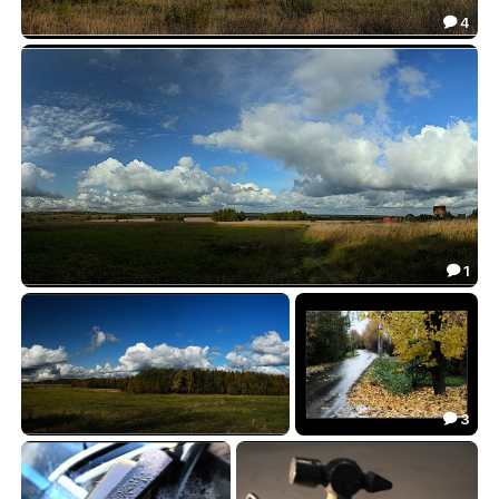
4

ОСЕННЯЯ 3
35.03

1

ОСЕННЯЯ 2
23.71

3

ОСЕННЯЯ
Осенний марафон
25.21
23.18

