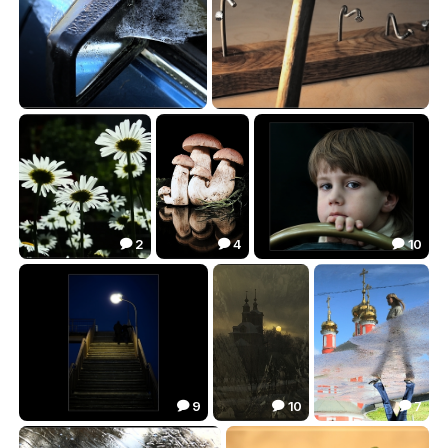
Исключение из правил
Противоположности
20.17
21.97


2
4
10



Незолотое сечение
В десяточку
Глаза в глаза
17.47
20.18
25.09



9
10
7



Пятничная лестница
Световые галлюцинации
Не полная картина
17.47
28.05
30.25


