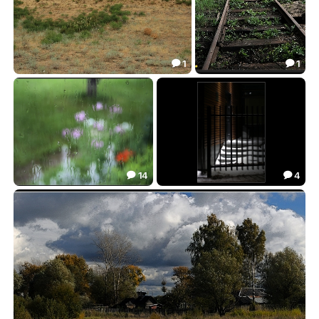
1
1


Перекати-поле
Линии судьбы
15.46
19.00


14
4


У природы нет плохой погоды
Вдоль и поперёк
22.58
26.35

