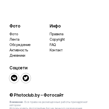
Фото
Инфо
Фото
Правила
Лента
Copyright
Обсуждение
FAQ
Активность
Контакт
Дневники
Соцсети


© Photoclub.by – Фотосайт
Внимание:
Все права на размещенные работы принадлежат
авторам
Использовать фотографии без их личного разрешения