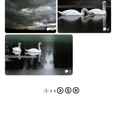
34.76
25.43
27.13



12
2


ВЕСНА... ВЕЧЕР...
ЗИМНИЕ ЛЕБЕДИ 2 ...
22.16
24.22


7

ЗИМНИЕ ЛЕБЕДИ...
30.80




1
2
3