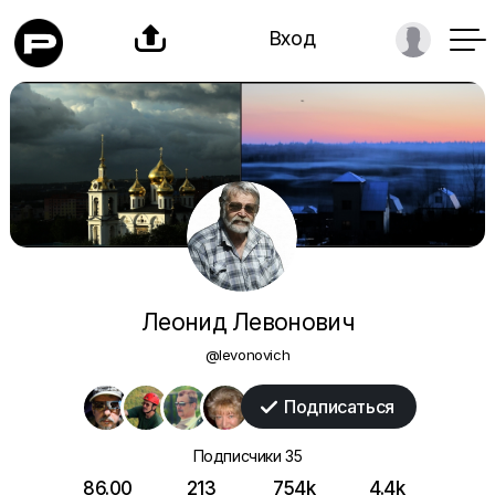

Вход
Леонид Левонович
@levonovich
Подписаться

Подписчики
35
86.00
213
754k
4.4k