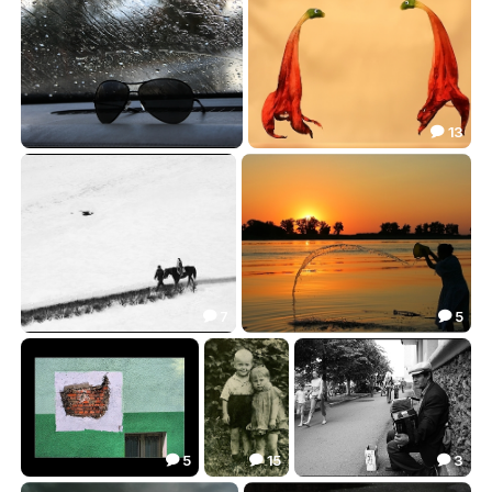
13

Тени исчезают в полдень
Три цвета: Красный
13.32
18.10


7
5


Три цвета: Белый
Утомленные солнцем
40.38
24.94


5
15
3



Квадрат не Малевича
Ланфрен-ланфра
Эй прохожий, проходи