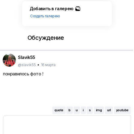
Добавить в галерею
Создать галерею
Обсуждение
Slavik55
@slavik55
•
16 марта
понравилось фото !
quote
b
u
i
s
img
url
youtube