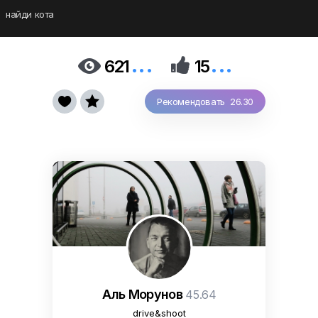
найди кота
...
...


621
15


Рекомендовать 26.30
Аль Морунов
45.64
drive&shoot