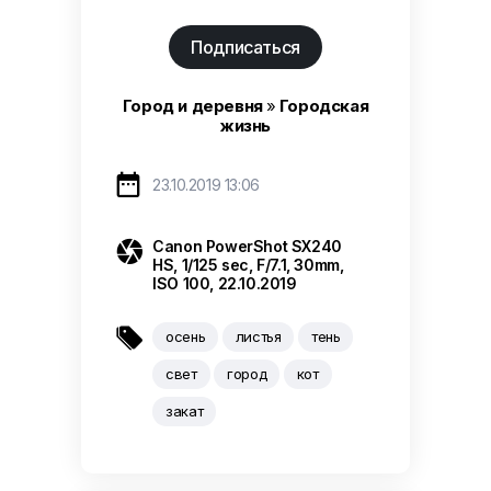
Подписаться
Город и деревня
»
Городская
жизнь

23.10.2019 13:06

Canon PowerShot SX240
HS, 1/125 sec, F/7.1, 30mm,
ISO 100, 22.10.2019

осень
листья
тень
свет
город
кот
закат