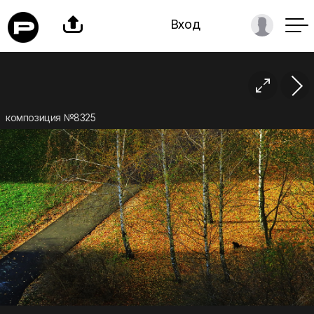

Вход

композиция №8325