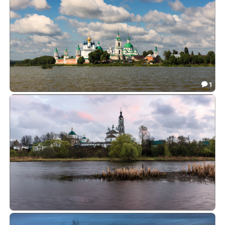
1

Монастырь на берегу
42.33

Течёт река, бежит вода...
51.27
