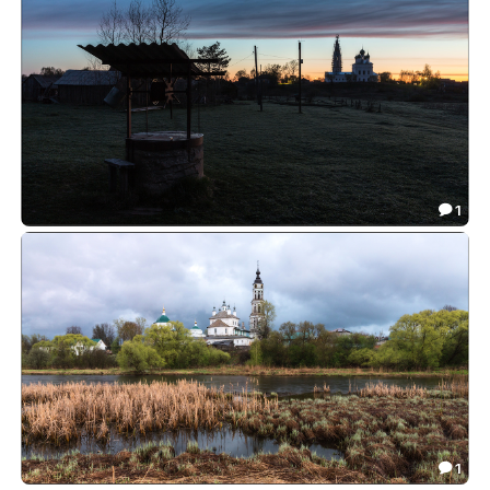
1

Колодец
29.99

1
