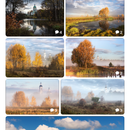
91.82
67.99



4
2


Осенним утром у пруда
Озеро Медное
65.47
127.16



2

Среди деревьев жёлтых
Осень, октябрь - пора золотая
64.10
100.57


3
3


В тумане осень золотая
Октябрьское утро
95.96
88.12

