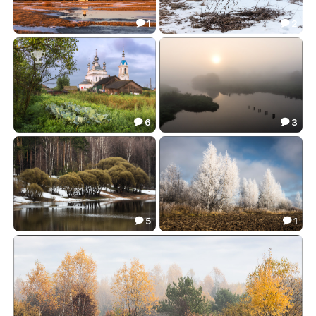
1
2


Боголюбовский луг
Апрель. Зима пока не отступает
71.56
51.21



6
3


Про капусту
В плотном тумане
115.91
52.07


5
1


Апрельская
Ноябрь морозный
73.75
64.60

