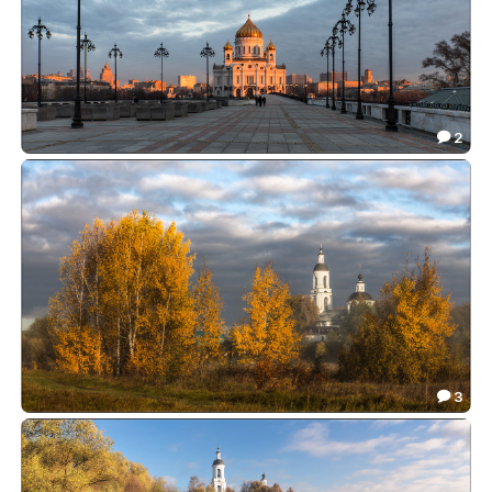
2

У Патриаршего моста
53.68

3

Уж небо осенью дышало
96.92
