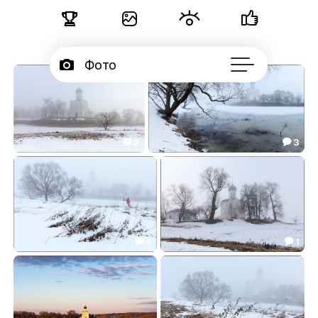





Фото

Портфолио
50

Серии
2
3



Подписчики
Туман ещё держался
Апрельские морозы
74.00
114.52



Об авторе
...
4
1


Про красную куртку фотографа
Последний снег апреля
33.46
83.34

