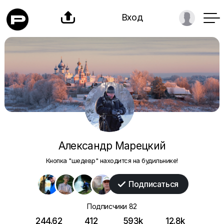

Вход
Александр Марецкий
Кнопка "шедевр" находится на будильнике!
Подписаться

Подписчики
82
244.62
412
593k
12.8k