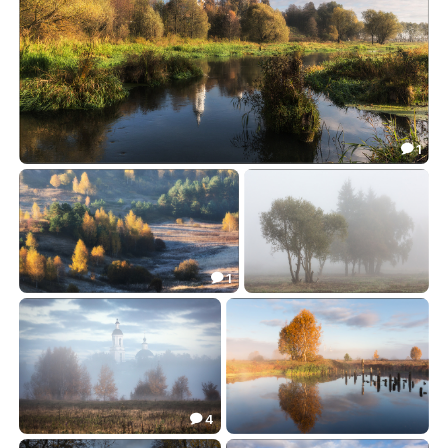
1

В тихих заводях синей реки
88.22

1

Стоят берёзки золотые
В туманной тишине
73.61
28.75


4

Осень
Осеннее озеро