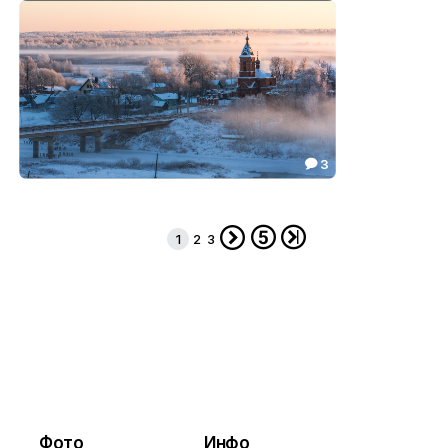
Река Ухтохма
84.53

3

Утро раннее разбудит
77.03




1
2
3
Фото
Инфо