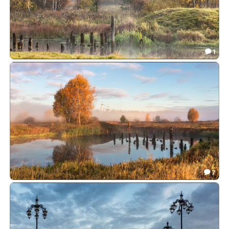
1

Здесь раньше был мост...
58.78

7

Маленькое озеро
96.09
