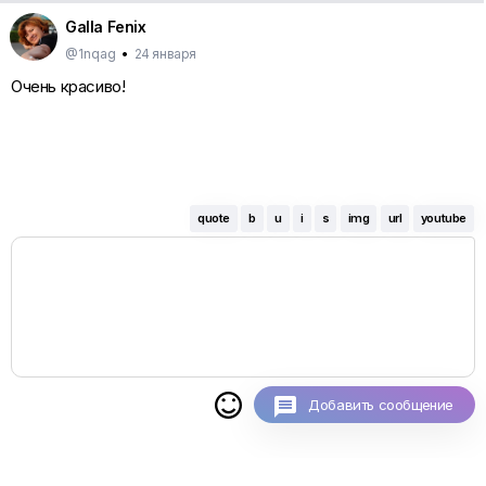
Galla Fenix
@1nqag
•
24 января
Очень красиво!
quote
b
u
i
s
img
url
youtube

Добавить сообщение