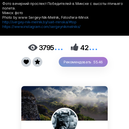
Фото вечерний проспект Победителей в Минске с высоты птичьего
полета.
Минск фото
Photo by www Sergey-Nik-Melnik, Fotosfera-Minsk
http://sergey-nik-melnik.by/sait-minska/#top
https://www.instagram.com/sergeynikmelniks/
...
...


3795
42


Рекомендовать 55.46