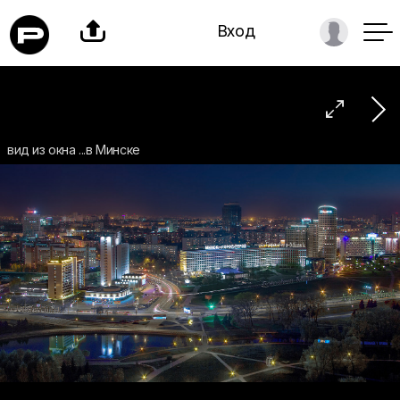

Вход

вид из окна ...в Минске