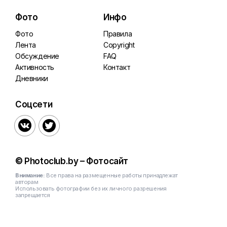
Фото
Инфо
Фото
Правила
Лента
Copyright
Обсуждение
FAQ
Активность
Контакт
Дневники
Соцсети


© Photoclub.by – Фотосайт
Внимание:
Все права на размещенные работы принадлежат
авторам
Использовать фотографии без их личного разрешения
запрещается