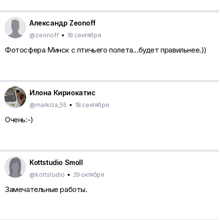
Александр Zeonoff
@zeonoff
•
18 сентября
Фотосфера Минск с птичьего полета...будет правильнее.))
Илона Кириокатис
@markiza_55
•
18 сентября
Очень:-)
Kottstudio Smoll
@kottstudio
•
29 октября
Замечательные работы.