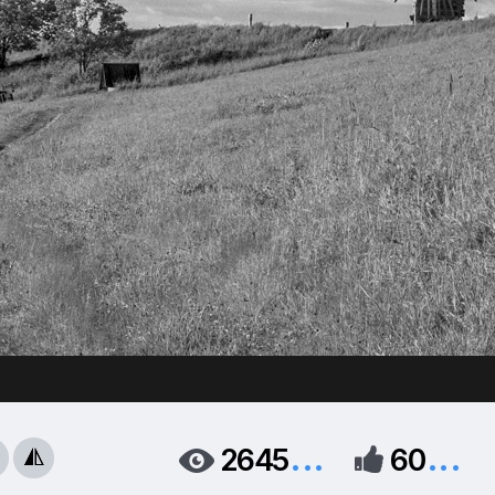
...
...
2645
60


