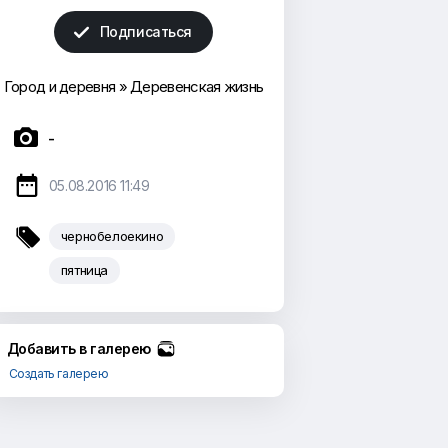
Подписаться

Город и деревня
»
Деревенская жизнь

-

05.08.2016 11:49

чернобелоекино
пятница
Добавить в галерею
Создать галерею