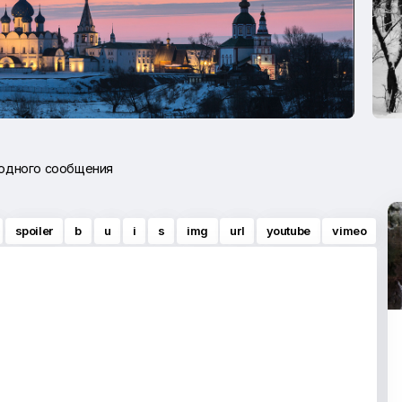
 одного сообщения
spoiler
b
u
i
s
img
url
youtube
vimeo