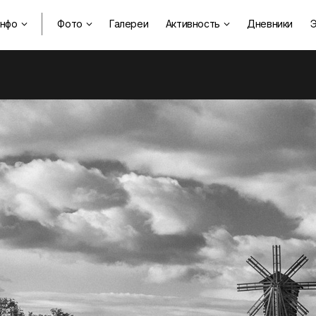
нфо
Фото
Галереи
Активность
Дневники
Э


