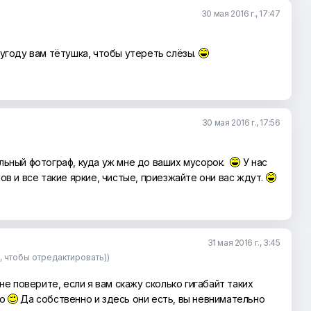
30 мая 2016 г., 17:47
в угоду вам тётушка, чтобы утереть слёзы.
30 мая 2016 г., 17:56
льный фотограф, куда уж мне до ваших мусорок.
У нас
ов и все такие яркие, чистые, приезжайте они вас ждут.
31 мая 2016 г., 3:45
е, чтобы отредактировать))
 не поверите, если я вам скажу сколько гигабайт таких
но
Да собственно и здесь они есть, вы невнимательно