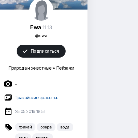
Ewa
11.13
@ewa
Подписаться

Природа и животные
»
Пейзажи

-
Тракайские красоты.

25.05.2016 18:51

тракай
озёра
вода
лето
причал