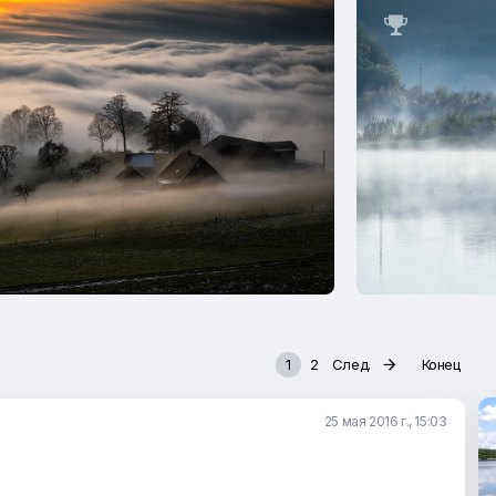

1
2
След.

Конец
25 мая 2016 г., 15:03