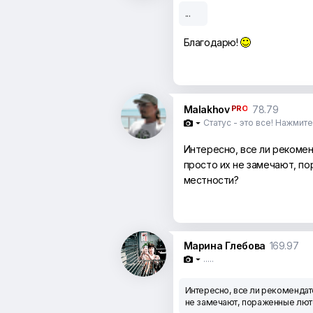
...
Благодарю!
Malakhov
PRO
78.79
Статус - это все! Нажмит

Интересно, все ли рекомен
просто их не замечают, п
местности?
Марина Глебова
169.97
.....

Интересно, все ли рекомендате
не замечают, пораженные люто