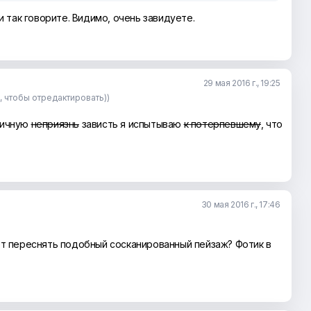
ти так говорите. Видимо, очень завидуете.
29 мая 2016 г., 19:25
е, чтобы отредактировать))
личную
неприязнь
зависть я испытываю
к потерпевшему
, что
30 мая 2016 г., 17:46
ет переснять подобный сосканированный пейзаж? Фотик в