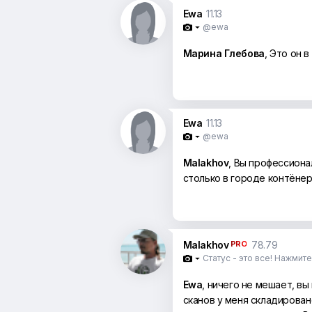
Ewa
11.13
@ewa

Марина Глебова
, Это он 
Ewa
11.13
@ewa

Malakhov
, Вы профессиона
столько в городе контёнер
Malakhov
PRO
78.79
Статус - это все! Нажмит

Ewa
, ничего не мешает, вы
сканов у меня складирова