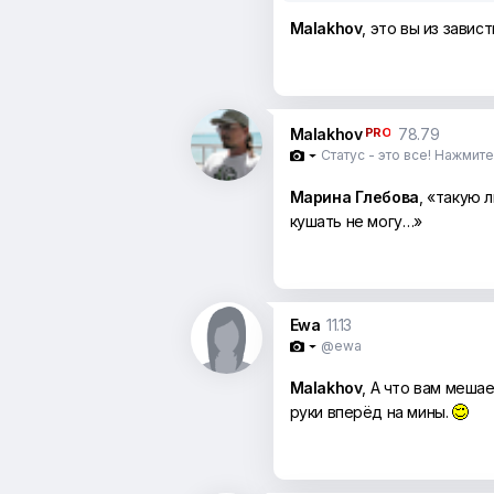
Malakhov
, это вы из завис
Malakhov
PRO
78.79
Статус - это все! Нажмит

Марина Глебова
, «такую 
кушать не могу…»
Ewa
11.13
@ewa

Malakhov
, А что вам меша
руки вперёд на мины.