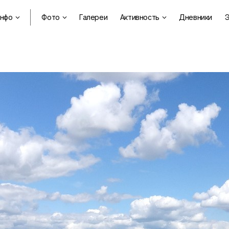
нфо
Фото
Галереи
Активность
Дневники
Э


