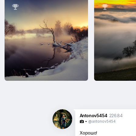


Antonov5454
226.84
@antonov5454

Хорошо!