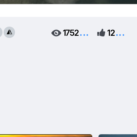
...
...
1752
12


