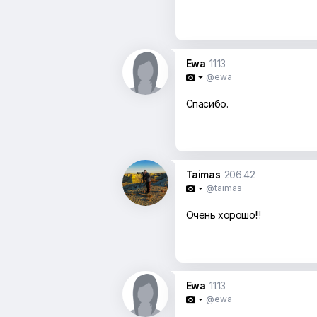
Ewa
11.13
@ewa

Спасибо.
Taimas
206.42
@taimas

Очень хорошо!!!
Ewa
11.13
@ewa
