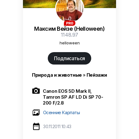
Максим Вейзе (Helloween)
1148.97
helloween
Подписаться
Природа и животные
»
Пейзажи

Canon EOS 5D Mark II,
Tamron SP AF LD Di SP 70-
200 F/2.8
Осенние Карпаты

30.11.2011 10:43