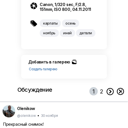

Canon, 1/320 sec, F/2.8,
151mm, ISO 800, 04.11.2011

карпаты
осень
ноябрь
иней
детали
Добавить в галерею
Создать галерею
Обсуждение


1
2
Olenikow
@olenikow
•
30 ноября
Прекрасный снимок!