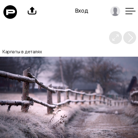

Вход

Карпаты в деталях