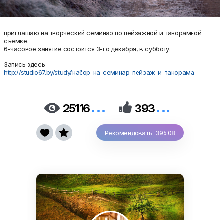
приглашаю на творческий семинар по пейзажной и панорамной
съемке.
6-часовое занятие состоится 3-го декабря, в субботу.
Запись здесь
http://studio67.by/study/набор-на-семинар-пейзаж-и-панорама
...
...


25116
393


Рекомендовать 395.08