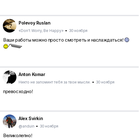
Polevoy Ruslan
«Don't Worry, Be Happy»
•
30 ноября
Ваши работы можно просто смотреть и наслаждаться!
Anton Komar
Никто не запоминт тебя за твои мысли.
•
30 ноября
превосходно!
Alex Svirkin
@anduin
•
30 ноября
Великолепно!