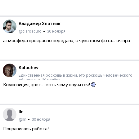
Владимир Злотник
@claroscuro
•
30 ноября
атмосфера прекрасно передана, с чувством фота... оч нра
Kotachev
Единственная роскошь в жизни, это роскошь человеческого
общения.
•
30 ноября
Композиция, цвет... есть чему поучится!
lln
@lln
•
30 ноября
Понравилась работа!