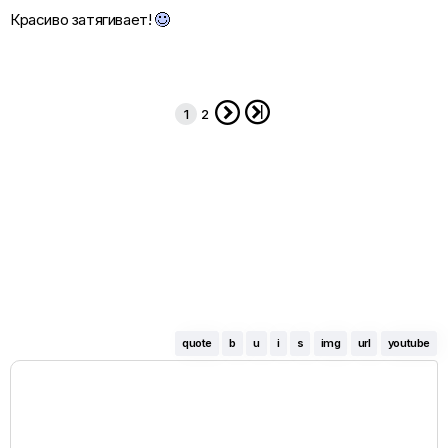
Красиво затягивает!


1
2
quote
b
u
i
s
img
url
youtube