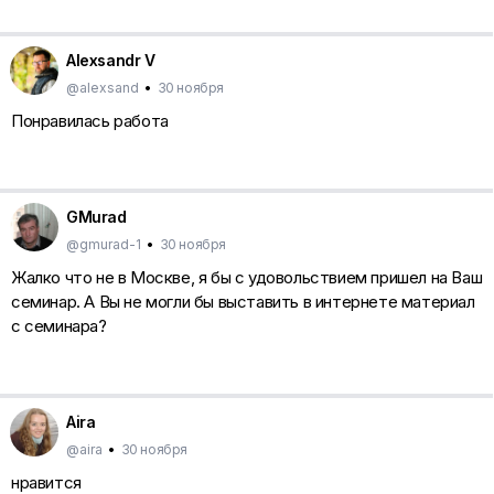
Alexsandr V
@alexsand
•
30 ноября
Понравилась работа
GMurad
@gmurad-1
•
30 ноября
Жалко что не в Москве, я бы с удовольствием пришел на Ваш
семинар. А Вы не могли бы выставить в интернете материал
с семинара?
Aira
@aira
•
30 ноября
нравится