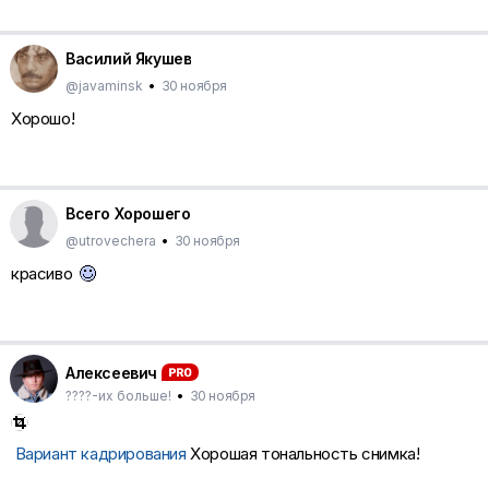
Василий Якушев
@javaminsk
•
30 ноября
Хорошо!
Всего Хорошего
@utrovechera
•
30 ноября
красиво
Алексеевич
????-их больше!
•
30 ноября
Вариант кадрирования
Хорошая тональность снимка!