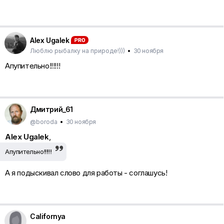
Alex Ugalek
Люблю рыбалку на природе!)))
•
30 ноября
Апупительно!!!!!!
Дмитрий_61
@boroda
•
30 ноября
Alex Ugalek
,
Апупительно!!!!!!
А я подыскивал слово для работы - соглашусь!
Californya