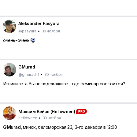
Aleksander Pasyura
@pasyura
•
30 ноября
очень-очень
GMurad
@gmurad-1
•
30 ноября
Извините. а Вы не подскажите - где семинар состоится?
Максим Вейзе (Helloween)
helloween
•
30 ноября
GMurad
, минск, беломорская 23, 3-го декабря в 12:00