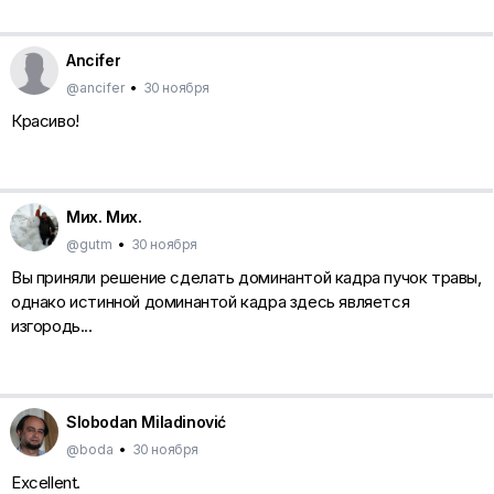
Ancifer
@ancifer
•
30 ноября
Красиво!
Мих. Мих.
@gutm
•
30 ноября
Вы приняли решение сделать доминантой кадра пучок травы,
однако истинной доминантой кадра здесь является
изгородь...
Slobodan Miladinović
@boda
•
30 ноября
Excellent.