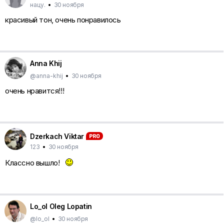
нацу.
•
30 ноября
красивый тон, очень понравилось
Anna Khij
@anna-khij
•
30 ноября
очень нравится!!!
Dzerkach Viktar
123
•
30 ноября
Классно вышло!
Lo_ol Oleg Lopatin
@lo_ol
•
30 ноября