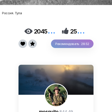
Россия. Тула
...
...


2045
25


Рекомендовать 28.52
mosquito
844.49