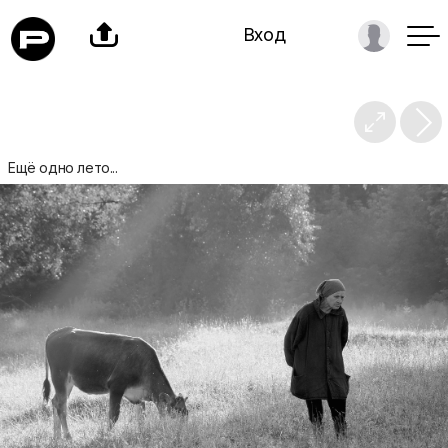

Вход

Ещё одно лето...