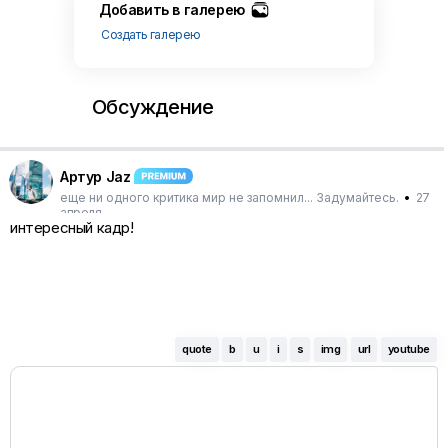
Добавить в галерею
Создать галерею
Обсуждение
Артур Jaz
еще ни одного критика мир не запомнил... Задумайтесь.
•
27
апреля
интересный кадр!
quote
b
u
i
s
img
url
youtube