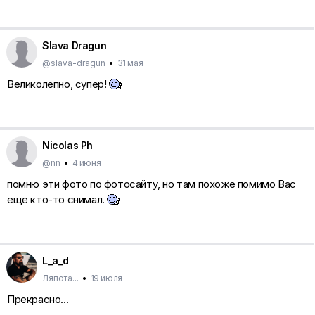
Slava Dragun
@slava-dragun
•
31 мая
Великолепно, супер!
Nicolas Ph
@nn
•
4 июня
помню эти фото по фотосайту, но там похоже помимо Вас
еще кто-то снимал.
L_a_d
Ляпота...
•
19 июля
Прекрасно...