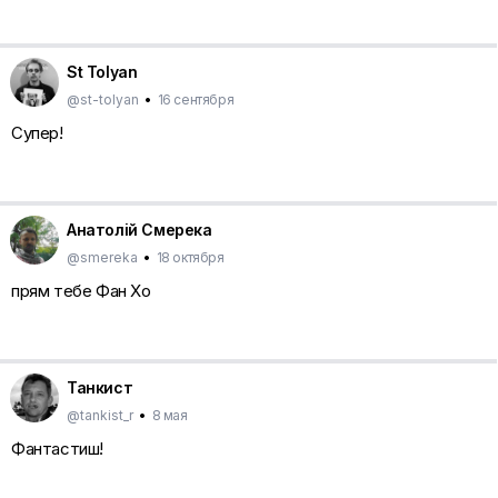
St Tolyan
@st-tolyan
•
16 сентября
Супер!
Анатолій Смерека
@smereka
•
18 октября
прям тебе Фан Хо
Танкист
@tankist_r
•
8 мая
Фантастиш!