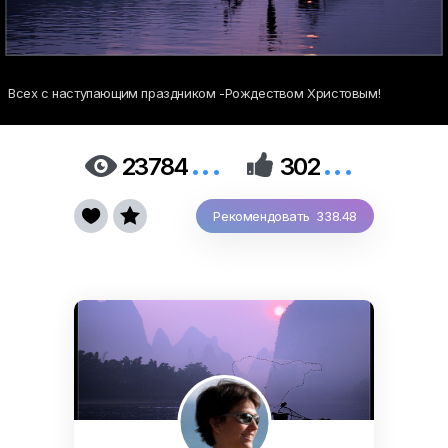
Всех с наступающим праздником -Рождеством Христовым!
...
...


23784
302


Рекомендовать 338.48