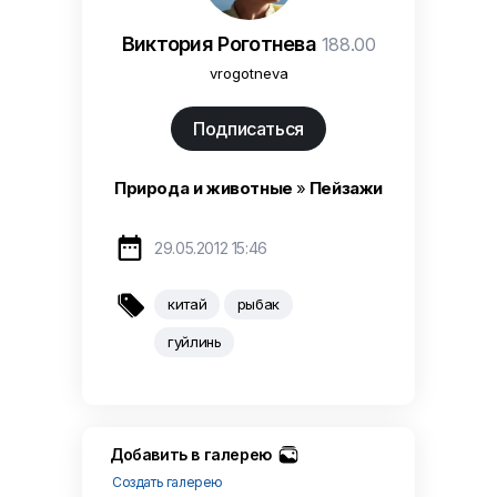
Виктория Роготнева
188.00
vrogotneva
Подписаться
Природа и животные
»
Пейзажи

29.05.2012 15:46

китай
рыбак
гуйлинь
Добавить в галерею
Создать галерею