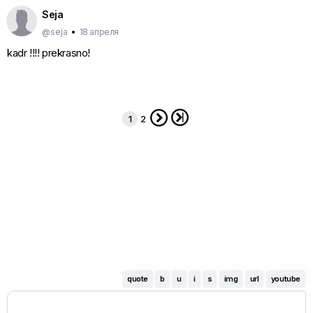
Seja
@seja
•
18 апреля
kadr !!!! prekrasno!


1
2
quote
b
u
i
s
img
url
youtube