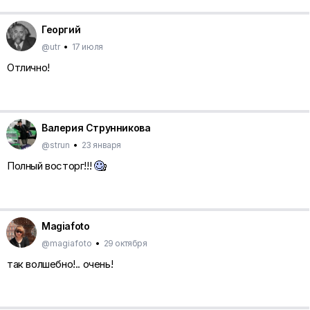
Георгий
@utr
•
17 июля
Отлично!
Валерия Струнникова
@strun
•
23 января
Полный восторг!!!
Magiafoto
@magiafoto
•
29 октября
так волшебно!.. очень!