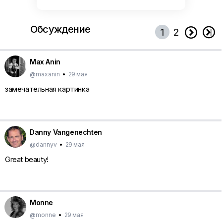
Обсуждение


1
2
Max Anin
@maxanin
•
29 мая
замечательная картинка
Danny Vangenechten
@dannyv
•
29 мая
Great beauty!
Monne
@monne
•
29 мая