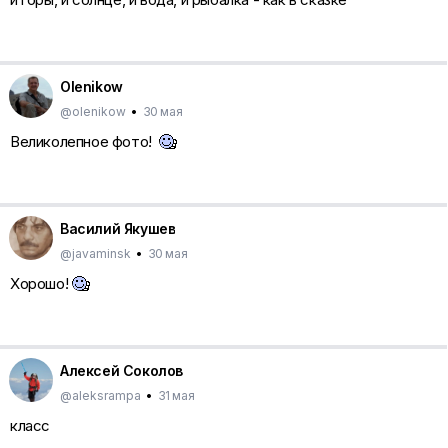
Olenikow
@olenikow
•
30 мая
Великолепное фото!
Василий Якушев
@javaminsk
•
30 мая
Хорошо!
Алексей Соколов
@aleksrampa
•
31 мая
класс