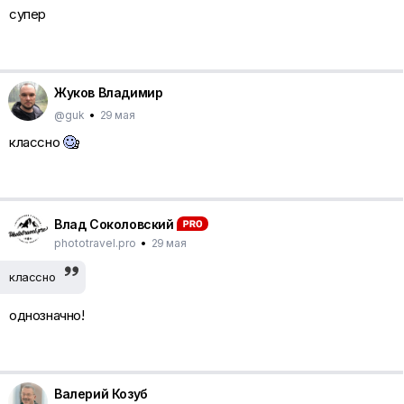
супер
Жуков Владимир
@guk
•
29 мая
классно
Влад Соколовский
phototravel.pro
•
29 мая
классно
однозначно!
Валерий Козуб