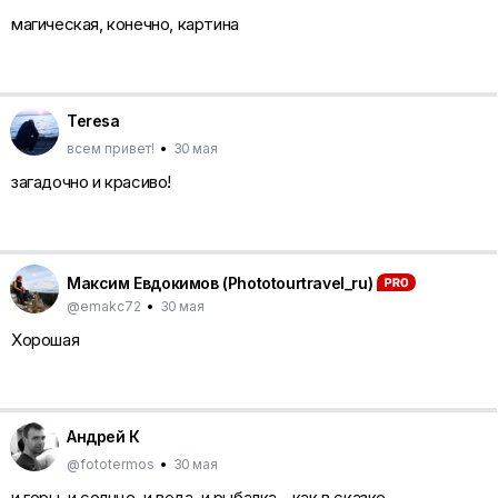
магическая, конечно, картина
Teresa
всем привет!
•
30 мая
загадочно и красиво!
Максим Евдокимов (Phototourtravel_ru)
@emakc72
•
30 мая
Хорошая
Андрей К
@fototermos
•
30 мая
и горы, и солнце, и вода, и рыбалка - как в сказке