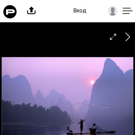

Вход
