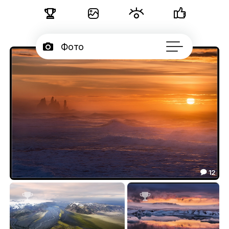





Фото

Портфолио
50

Серии

Подписчики

Об авторе
...
12

Огненные Восходы Исландии
71.78


