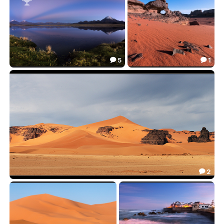

5
1


Национальный парк Сахама, Восход
Каменные Замки Тадрарта
53.36
22.42


2

Сахара зимой(Пано)
32.24
