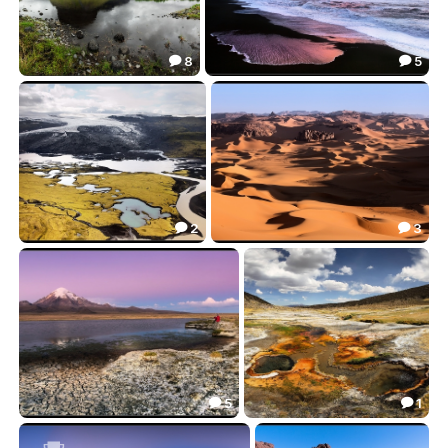
8
5


***
Исландия (зима)
81.15
36.31


2
3


Исландия с воздуха
Алжирская Сахара (Тадрарт)
32.24
34.09


5
1


Парк Сахама ( Боливия)
Боливийские фумаролы(1)
34.44
20.53

