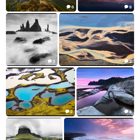
6
8


Исландия
Лед Исландии
86.57
79.18


3
2


Скалы Исландии
Реки Исландии
51.56
49.76


2
4


Ледниковые Озера Исландии
Остров Сенья
38.94
48.24


