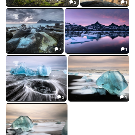
2
1


Haifoss
Риолитовые Горы Исландии
48.77
27.13



7
1


Побережье Норвегии
Бухта Тассилаг
46.53
29.62



2
4


Льды Исландии
Лед Исландии
54.68
33.32

