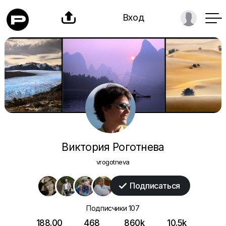

Вход
Виктория Роготнева
vrogotneva
Подписаться

Подписчики
107
188.00
468
860k
10.5k