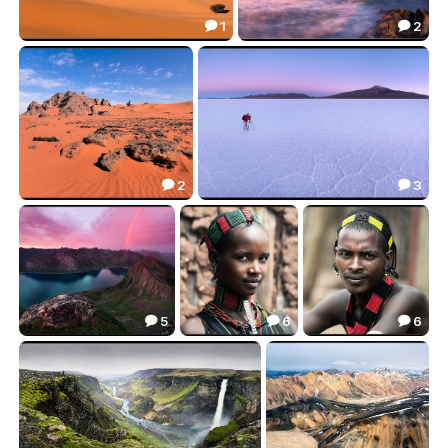
1
2


***
Эссувейра (Марокко)
38.95
29.77


2
3


Сахара Алжира(Тадрарт)
Восход на Уюни (Боливия)
16.43
72.01


5
6
6



Закат над зубьями скал.
Девочка племени Цамай.
Цамаи
49.42
35.71
33.67


