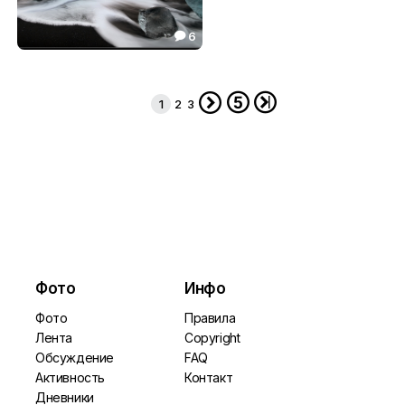
6

Льды Исландии
26.58




1
2
3
Фото
Инфо
Фото
Правила
Лента
Copyright
Обсуждение
FAQ
Активность
Контакт
Дневники