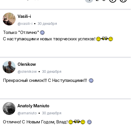
Vasili-i
@vasili-i
•
30 декабря
Только "Отлично"
С наступающим и новых творческих успехов!
Olenikow
@olenikow
•
30 декабря
Прекрасный снимок!!! С Наступающими!!!
Anatoly Maniuto
@amaniuto
•
30 декабря
Отлично! С Новым Годом, Влад!