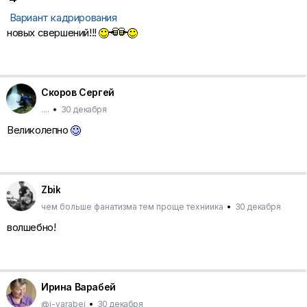
Вариант кадрирования
новых свершений!!!
Скоров Сергей
....
•
30 декабря
Великолепно
Zbik
чем больше фанатизма тем проще техниика
•
30 декабря
волшебно!
Ирина Варабей
@i-varabei
•
30 декабря