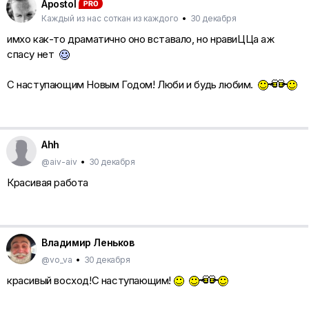
Apostol
Каждый из нас соткан из каждого
•
30 декабря
имхо как-то драматично оно вставало, но нравиЦЦа аж
спасу нет
С наступающим Новым Годом! Люби и будь любим.
Ahh
@aiv-aiv
•
30 декабря
Красивая работа
Владимир Леньков
@vo_va
•
30 декабря
красивый восход!С наступающим!