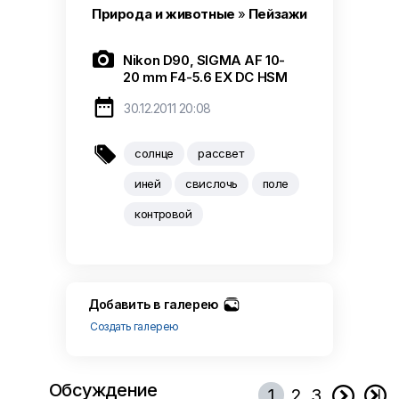
Природа и животные
»
Пейзажи

Nikon D90, SIGMA AF 10-
20 mm F4-5.6 EX DC HSM

30.12.2011 20:08

солнце
рассвет
иней
свислочь
поле
контровой
Добавить в галерею
Создать галерею
Обсуждение


1
2
3