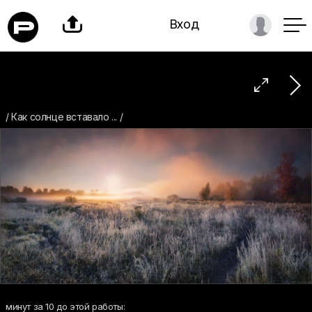

Вход

/ Как солнце вставало ... /
минут за 10 до этой работы: