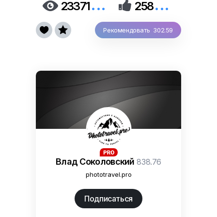
...
...


23371
258


Рекомендовать 302.59
Влад Соколовский
838.76
phototravel.pro
Подписаться