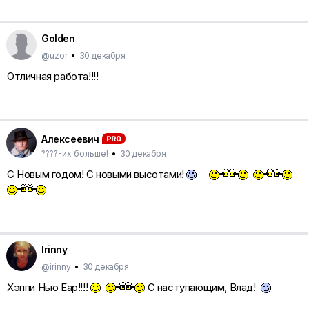
Golden
@uzor
•
30 декабря
Отличная работа!!!!
Алексеевич
????-их больше!
•
30 декабря
С Новым годом! С новыми высотами!
Irinny
@irinny
•
30 декабря
Хэппи Нью Еар!!!!
С наступающим, Влад!