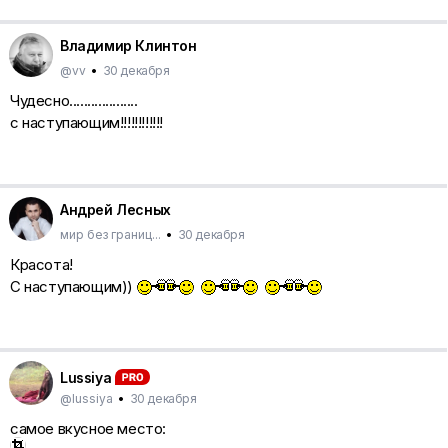
Владимир Клинтон
@vv
•
30 декабря
Чудесно...................
с наступающим!!!!!!!!!!!!
Андрей Лесных
мир без границ...
•
30 декабря
Красота!
С наступающим))
Lussiya
@lussiya
•
30 декабря
самое вкусное место: