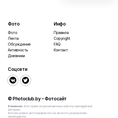
Фото
Инфо
Фото
Правила
Лента
Copyright
Обсуждение
FAQ
Активность
Контакт
Дневники
Соцсети


© Photoclub.by – Фотосайт
Внимание:
Все права на размещенные работы принадлежат
авторам
Использовать фотографии без их личного разрешения
запрещается