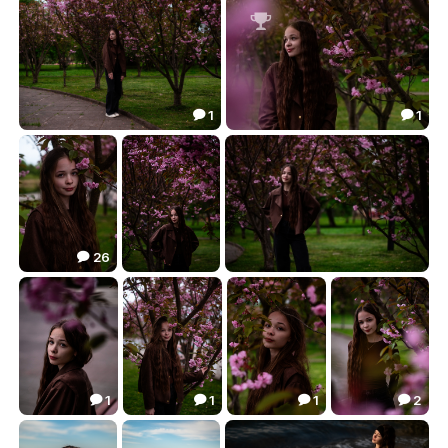
28.63
26.95



1
1


В саду сакуры
геля в цветах сакуры
18.25
39.16


26

Линуся
В сакуре
Лина в саду цветущей сакуры
23.25
19.09
22.29



1
1
1
2




Лина
Геля
Ангелина Алексеевна
С Днём фотографа!
22.44
18.10
25.08
28.96



