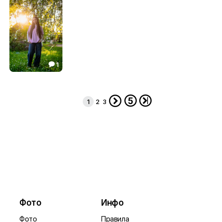
36.85
22.12
14.67



1

Лина
28.70




1
2
3
Фото
Инфо
Фото
Правила