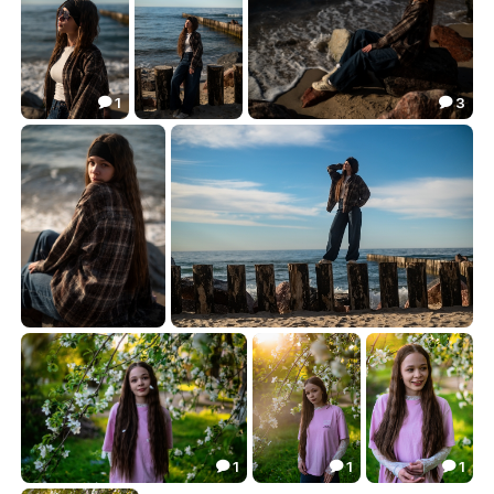
1
3


Ангелина
Линуся на Балтике
Ангелина Алексеевна
18.05
28.97
41.24



Ангелина
Линуся на Балтийском море
29.99
33.36


1
1
1



Яблонев цвет
Геля
Ангелина Алексеевна