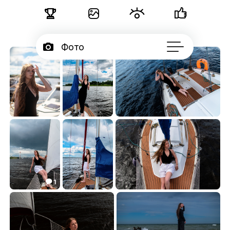





Фото

Портфолио
50

Серии

Блог
Юлиана
Поход по Шексне
Юлиана
18.18
14.65
24.25




Подписчики

Об авторе
...
1

На парусе
Юлиана
На яхте
14.80
10.82
20.52


