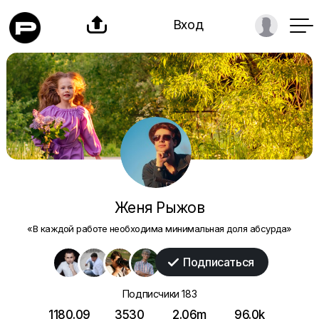

Вход
Женя Рыжов
«В каждой работе необходима минимальная доля абсурда»
Подписаться

Подписчики
183
1180.09
3530
2.06m
96.0k