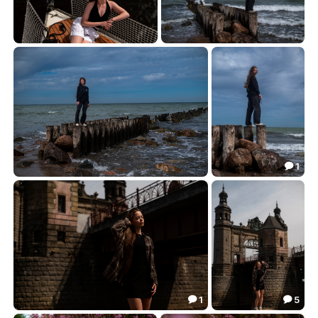
Юлиана на яхте
Геля на море
29.33
24.40


1

Ангелина Алексеевна
Лина
27.65
34.44


1
5


Лина
У моста королевы Луизы