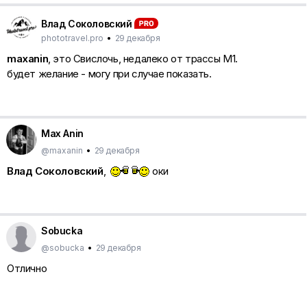
Влад Соколовский
phototravel.pro
•
29 декабря
maxanin
, это Свислочь, недалеко от трассы М1.
будет желание - могу при случае показать.
Max Anin
@maxanin
•
29 декабря
Влад Соколовский
,
оки
Sobucka
@sobucka
•
29 декабря
Отлично