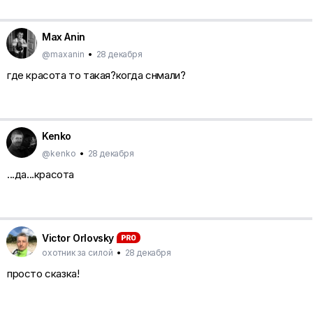
Max Anin
@maxanin
•
28 декабря
где красота то такая?когда снмали?
Kenko
@kenko
•
28 декабря
...да...красота
Victor Orlovsky
охотник за силой
•
28 декабря
просто сказка!