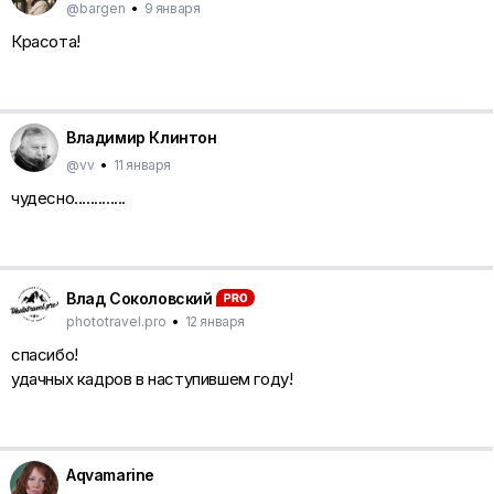
@bargen
•
9 января
Красота!
Владимир Клинтон
@vv
•
11 января
чудесно.............
Влад Соколовский
phototravel.pro
•
12 января
спасибо!
удачных кадров в наступившем году!
Aqvamarine