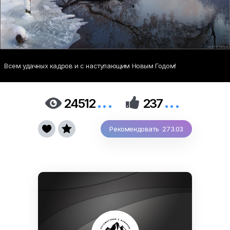
Всем удачных кадров и с наступающим Новым Годом!
...
...


24512
237


Рекомендовать 273.03