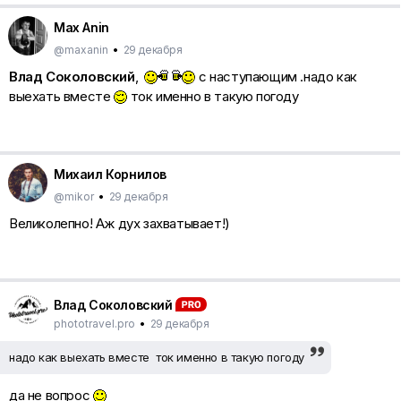
Max Anin
@maxanin
•
29 декабря
Влад Соколовский
,
с наступающим .надо как
выехать вместе
ток именно в такую погоду
Михаил Корнилов
@mikor
•
29 декабря
Великолепно! Аж дух захватывает!)
Влад Соколовский
phototravel.pro
•
29 декабря
надо как выехать вместе ток именно в такую погоду
да не вопрос