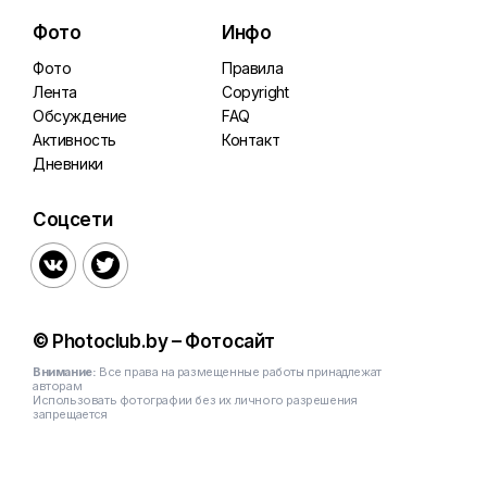
Фото
Инфо
Фото
Правила
Лента
Copyright
Обсуждение
FAQ
Активность
Контакт
Дневники
Соцсети


© Photoclub.by – Фотосайт
Внимание:
Все права на размещенные работы принадлежат
авторам
Использовать фотографии без их личного разрешения
запрещается