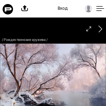

Вход

/ Рождественские кружева /