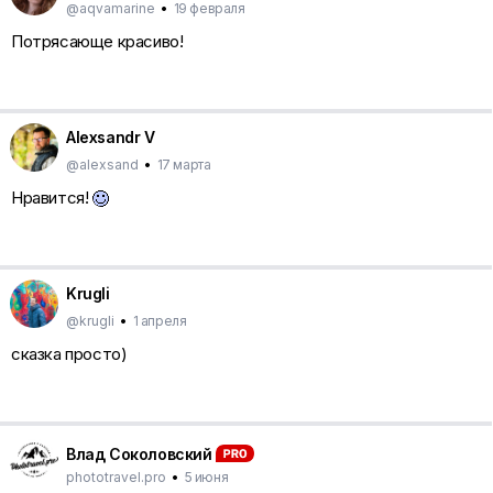
@aqvamarine
•
19 февраля
Потрясающе красиво!
Alexsandr V
@alexsand
•
17 марта
Нравится!
Krugli
@krugli
•
1 апреля
сказка просто)
Влад Соколовский
phototravel.pro
•
5 июня