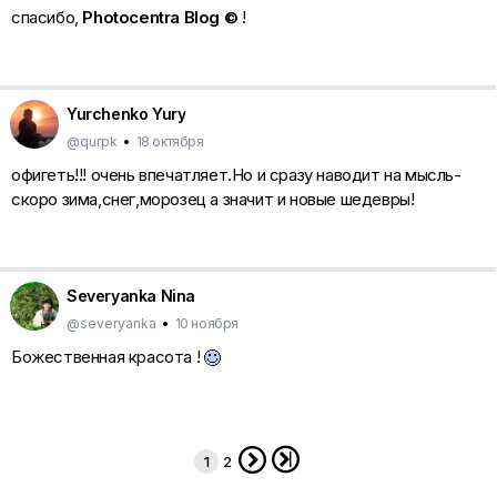
спасибо,
Photocentra Blog ©
!
Yurchenko Yury
@qurpk
•
18 октября
офигеть!!! очень впечатляет.Но и сразу наводит на мысль-
скоро зима,снег,морозец а значит и новые шедевры!
Severyanka Nina
@severyanka
•
10 ноября
Божественная красота !


1
2