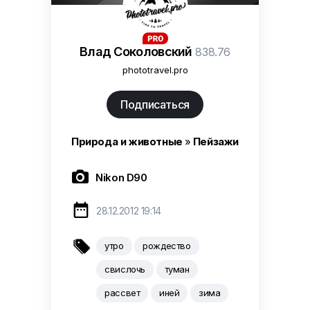
Влад Соколовский
838.76
phototravel.pro
Подписаться
Природа и животные
»
Пейзажи

Nikon D90

28.12.2012 19:14

утро
рождество
свислочь
туман
рассвет
иней
зима