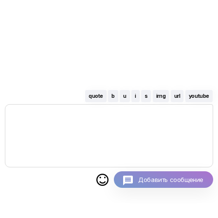
quote
b
u
i
s
img
url
youtube

Добавить сообщение