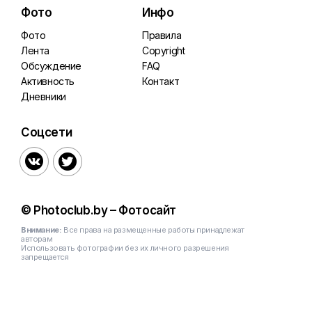
Фото
Инфо
Фото
Правила
Лента
Copyright
Обсуждение
FAQ
Активность
Контакт
Дневники
Соцсети


© Photoclub.by – Фотосайт
Внимание:
Все права на размещенные работы принадлежат
авторам
Использовать фотографии без их личного разрешения
запрещается