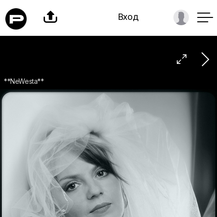

Вход

**NeWesta**