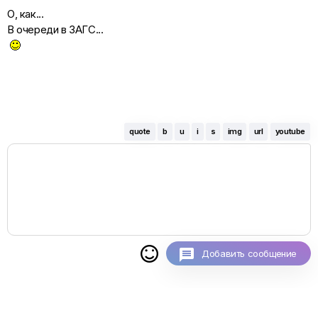
О, как...
В очереди в ЗАГС...
quote
b
u
i
s
img
url
youtube

Добавить сообщение