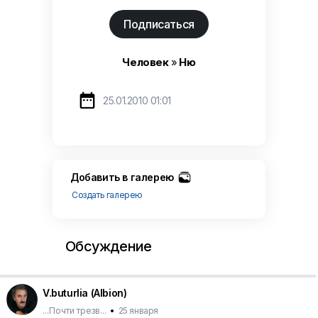
Подписаться
Человек
»
Ню

25.01.2010 01:01
Добавить в галерею
Создать галерею
Обсуждение
V.buturlia (Albion)
...Почти трезв...
•
25 января