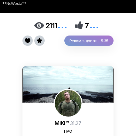
**NeWesta**
...
...


2111
7


Рекомендовать 5.35
MiKi™
31.27
ПРО