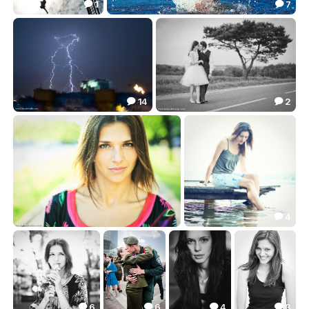
1
7


Спасатели наших жизней. МЧС.
***
6.93
22.04


14
2


Гроза в Минске.
***
4.21
8.71


4

***
***
7.18
32.33


6
6
4
3



