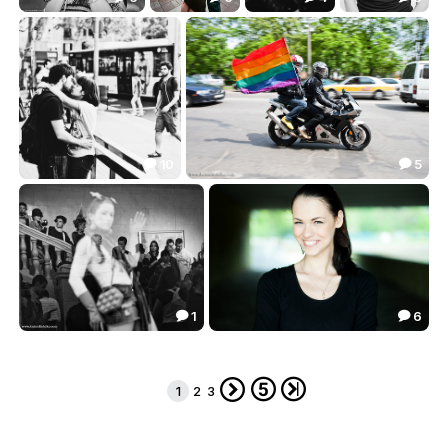
Настя
Поцелуй у Библиотеки...
Tania
Оля )
34.46
10.27
19.51
4.34




10
5


just a...
В Минске был Гей-парад.
38.81
0.00


1
6


Ночь музеев...
Солнечная Даша
8.89
24.15





1
2
3