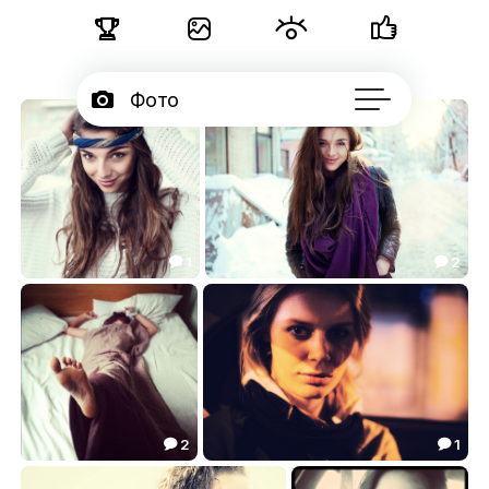





Фото

Серии

Блог

Подписчики
1
2


***
Юля
14.53
5.51


2
1


***
В такси по дороге домой...
3.54
8.40

