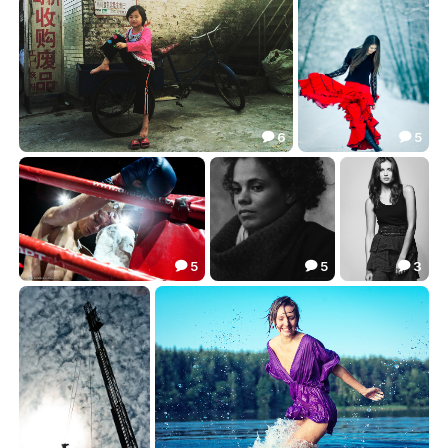
6
5


Маленький китай
Аня
10.73
20.85


5
5
3



Поражение...
Солистка группы Parov Stelar
студийка.
8.13
17.54
11.81


