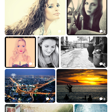
7
2


***
Мобилография. Таня.
10.39
11.93


1
8


Оля
Елена Полякова
В гостях у...
0.81
1.68
19.80




16
8


городские вены... Бангкок.
Закат на Андаманском море
58.47
8.48

