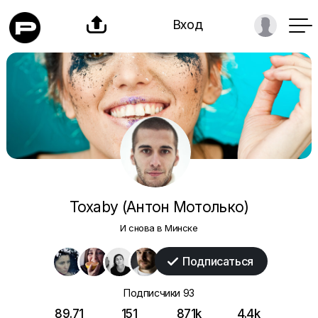

Вход
Toxaby (Антон Мотолько)
И снова в Минске
Подписаться

Подписчики
93
89.71
151
871k
4.4k