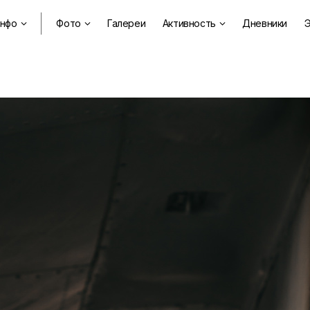
нфо
Фото
Галереи
Активность
Дневники
Э


