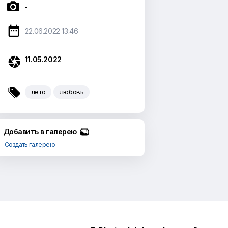

-

22.06.2022 13:46

11.05.2022

лето
любовь
Добавить в галерею
Создать галерею