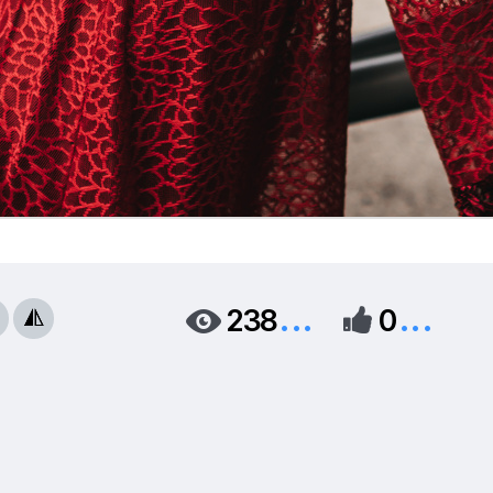
...
...
238
0


