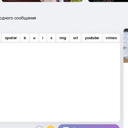
 одного сообщения
spoiler
b
u
i
s
img
url
youtube
vimeo