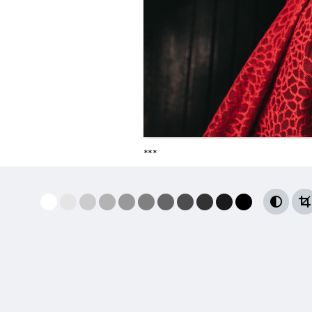
***

