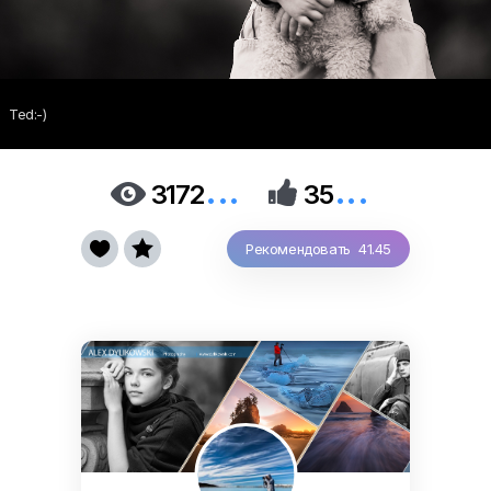
Ted:-)
...
...


3172
35


Рекомендовать 41.45