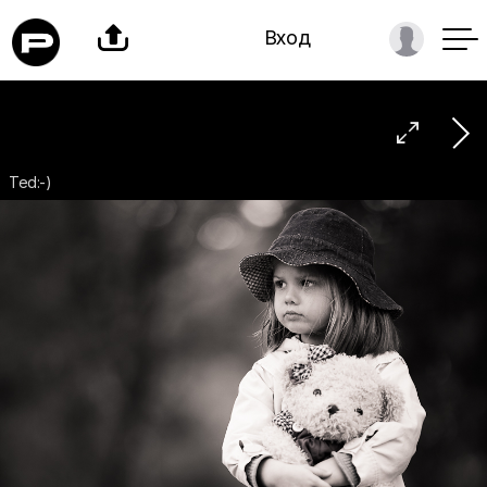

Вход

Ted:-)