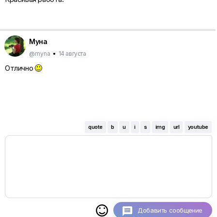
Муна
@myna
•
14 августа
Отлично
quote
b
u
i
s
img
url
youtube

Добавить сообщение