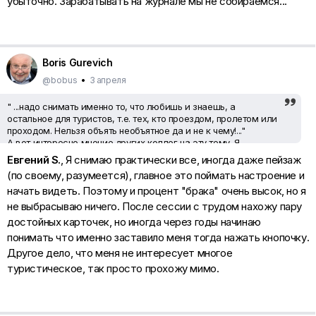
убыточно. Зарабатывать на журнале мы не собираемся...
Boris Gurevich
@bobus
•
3 апреля
" ...надо снимать именно то, что любишь и знаешь, а
остальное для туристов, т.е. тех, кто проездом, пролетом или
проходом. Нельзя объять необъятное да и не к чему!..."
А вот интересно мнение других коллег на эту тему. Я ,
например , с этой мыслью Николая Семенова не согласен ,
Евгений S.
, Я снимаю практически все, иногда даже пейзаж
потому что снимая то , что любил снимать и казалось знал
(по своему, разумеется), главное это поймать настроение и
меня завели в тупик ( возникло чувство , что я уже не только
начать видеть. Поэтому и процент "брака" очень высок, но я
повторяю авторов на которых ориентировался , но и сам
себя - стало грустно ) ... И только когда уговорил себя
не выбрасываю ничего. После сессии с трудом нахожу пару
выбраться и этого " прокрустова ложа" я получил ту свободу
достойных карточек, но иногда через годы начинаю
в творчестве ( громковато сказано конечно ) , которая была
понимать что именно заставило меня тогда нажать кнопочку.
так нужна мне . И не худшие на мой вкус картинки я сделал
именно когда находился в поездках . Именно там возникали
Другое дело, что меня не интересует многое
идеи снять то , чего бы и в голову не могло прийти дома.
туристическое, так просто прохожу мимо.
Пример тому мое трехдневное пребывание в Братиславе .
Солнца не было и это очень расстроило меня поначалу . И
вроде уже пал духом , как вдруг , подняв голову , увидел
небо в обрамлении крыш старого города . Это как один из