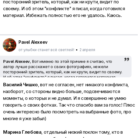
посторонний зритель, который, как ни крути, видит по
визуальный "вес", так что в этой увлекательной игре я цвет
тоже учитываю)
своему. И об этом "конфликте" я писал, когда готовился
материал. Избежать полностью его не удалось. Каюсь.
Pavel Alexeev
от улыбки станет всё светлей!
•
2 апреля
Pavel Alexeev
, Вот именно по этой причине я считаю, что
автор лучше расскажет о своих фотографиях, нежели
посторонний зритель, который, как ни крути, видит по своему.
И об этом "конфликте" я писал, когда готовился материал.
Избежать полностью его не удалось. Каюсь.
Василий Чишко
, вот не согласен, нет никакого конфликта,
наоборот, со стороны видно больше, подсвечиваются
моменты, о которых и не думал. И я совершенно не умею
говорить о своих фотках. Так что спасибо вам за голос! Плюс
очень интересно было посмотреть на выбранные фото, про
многие я уже забыл)
Марина Глебова
, отдельный низкий поклон тому, кто в