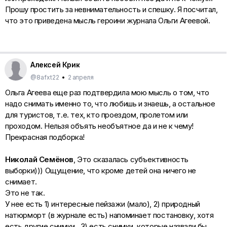
Прошу простить за невнимательность и спешку. Я посчитал,
что это приведена мысль героини журнала Ольги Агеевой.
Алексей Крик
@8afxt22
•
2 апреля
Ольга Агеева еще раз подтвердила мою мысль о том, что
надо снимать именно то, что любишь и знаешь, а остальное
для туристов, т.е. тех, кто проездом, пролетом или
проходом. Нельзя объять необъятное да и не к чему!
Прекрасная подборка!
Николай Семёнов
, Это сказалась субъективность
выборки))) Ощущение, что кроме детей она ничего не
снимает.
Это не так.
У нее есть 1) интересные пейзажи (мало), 2) природный
натюрморт (в журнале есть) напоминает постановку, хотя
есть другие снимки , 3) есть снимки, которые назвали бы