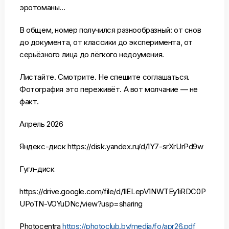
эротоманы…
В общем, номер получился разнообразный: от снов
до документа, от классики до эксперимента, от
серьёзного лица до лёгкого недоумения.
Листайте. Смотрите. Не спешите соглашаться.
Фотография это переживёт. А вот молчание — не
факт.
Апрель 2026
Яндекс-диск https://disk.yandex.ru/d/1Y7-srXrUrPd9w
Гугл-диск
https://drive.google.com/file/d/1lELepV1NWTEy1iRDC0P
UPoTN-VOYuDNc/view?usp=sharing
Photocentra
https://photoclub.by/media/fo/apr26.pdf