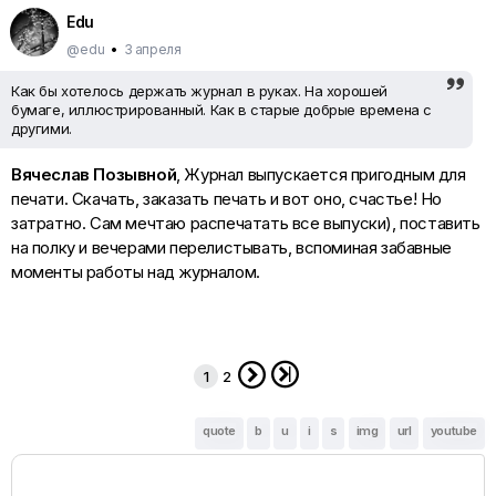
примеров. Я давно уже отказался от идеи снимать что то
Edu
одно - мне это не интересно. Попадая в новое место , я
всегда в предвкушении увидеть что то новое для себя и
@edu
•
3 апреля
запечатлеть , а потом еще и показать зрителю - сразу три
удовольствия . А на - " Нельзя обьять необьятное , да и ни к
Как бы хотелось держать журнал в руках. На хорошей
чему ... " отвечу - да , согласен - обьять нельзя , но
бумаге, иллюстрированный. Как в старые добрые времена с
попробовать можно и , это конечно только мое мнение ,
другими.
нужно . )
Вячеслав Позывной
, Журнал выпускается пригодным для
печати. Скачать, заказать печать и вот оно, счастье! Но
затратно. Сам мечтаю распечатать все выпуски), поставить
на полку и вечерами перелистывать, вспоминая забавные
моменты работы над журналом.


1
2
quote
b
u
i
s
img
url
youtube