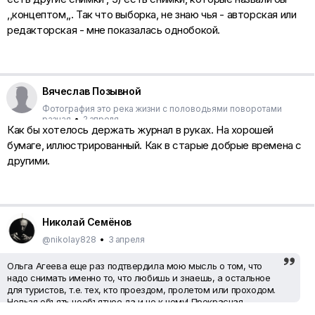
,,концептом,,. Так что выборка, не знаю чья - авторская или
редакторская - мне показалась однобокой.
Вячеслав Позывной
Фотография это река жизни с половодьями поворотами
разная
•
2 апреля
Как бы хотелось держать журнал в руках. На хорошей
бумаге, иллюстрированный. Как в старые добрые времена с
другими.
Николай Семёнов
@nikolay828
•
3 апреля
Ольга Агеева еще раз подтвердила мою мысль о том, что
надо снимать именно то, что любишь и знаешь, а остальное
для туристов, т.е. тех, кто проездом, пролетом или проходом.
Нельзя объять необъятное да и не к чему! Прекрасная
подборка!