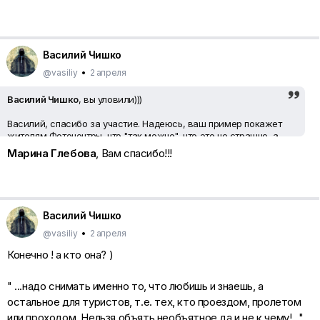
Василий Чишко
@vasiliy
•
2 апреля
Василий Чишко
, вы уловили)))
Василий, спасибо за участие. Надеюсь, ваш пример покажет
жителям Фотоцентры, что "так можно", что это не страшно, а
интересно — поделиться своими мыслями и впечатлениями
Марина Глебова
, Вам спасибо!!!
о фотографе или фотографиях, которые нравятся. Или
порассуждать о фотографии, особенно если мысли
собственные, искренние, и вы чувствуете, что их трудно
удержать внутри себя, потому что они кому-то ещё должны
пригодиться.
Василий Чишко
Приглашаем. Обращайтесь к любому из нас здесь или в
@vasiliy
•
2 апреля
соцсетях.
Конечно ! а кто она? )
Поможем, подскажем и снова поможем.
" ...надо снимать именно то, что любишь и знаешь, а
остальное для туристов, т.е. тех, кто проездом, пролетом
или проходом. Нельзя объять необъятное да и не к чему!..."