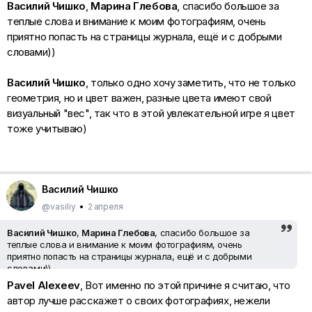
Василий Чишко
,
Марина Глебова
, спасибо большое за
теплые слова и внимание к моим фотографиям, очень
приятно попасть на страницы журнала, ещё и с добрыми
словами))
Василий Чишко
, только одно хочу заметить, что не только
геометрия, но и цвет важен, разные цвета имеют свой
визуальный "вес", так что в этой увлекательной игре я цвет
тоже учитываю)
Василий Чишко
@vasiliy
•
2 апреля
Василий Чишко
,
Марина Глебова
, спасибо большое за
теплые слова и внимание к моим фотографиям, очень
приятно попасть на страницы журнала, ещё и с добрыми
словами))
Pavel Alexeev
, Вот именно по этой причине я считаю, что
Василий Чишко
, только одно хочу заметить, что не только
автор лучше расскажет о своих фотографиях, нежели
геометрия, но и цвет важен, разные цвета имеют свой