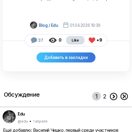

Blog / Edu
01.04.2026 19:39



0
+9
37
Обсуждение


1
2
Edu
@edu
•
1 апреля
Ещё добавлю: Василий Чишко, первый среди участников