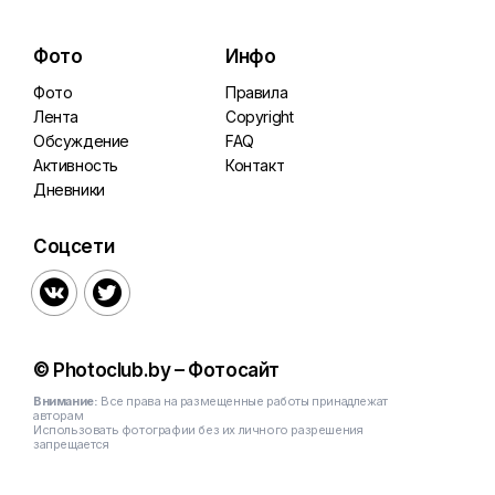
Фото
Инфо
Фото
Правила
Лента
Copyright
Обсуждение
FAQ
Активность
Контакт
Дневники
Соцсети


© Photoclub.by – Фотосайт
Внимание:
Все права на размещенные работы принадлежат
авторам
Использовать фотографии без их личного разрешения
запрещается