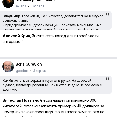
@usha
•
3 апреля
Владимир Полонский
, Так, кажется, делают только в случае
ретроспективы.
Я придерживаюсь другой позиции - показать максимальные
высоты, которые достиг автор. А остальное - это фон, может
и интересный, позволяющий посмотреть творческий путь
Алексей Крик
, Значит есть повод для второй части
падений и восхождений. И, опять же, лично мое мнение)))) -
интервью. )
две фоты высокого уровня автором пропущены. То ли забыла
про них, то ли еще что-то.
Boris Gurevich
@bobus
•
3 апреля
Как бы хотелось держать журнал в руках. На хорошей
бумаге, иллюстрированный. Как в старые добрые времена с
другими.
Вячеслав Позывной
, если найдется примерно 300
читателей, готовых заплатить примерно 40 долларов за
номер (включая пересылку), то мы проверим или это не