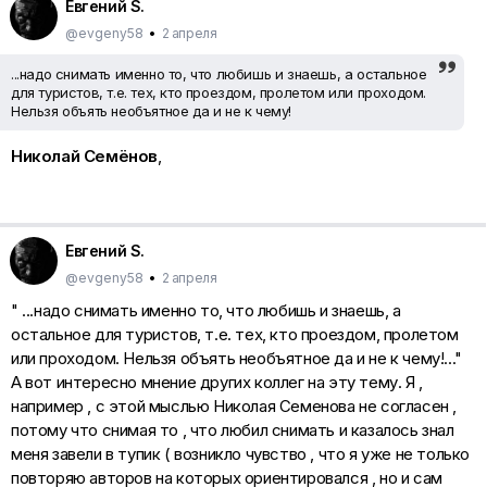
Евгений S.
@evgeny58
•
2 апреля
...надо снимать именно то, что любишь и знаешь, а остальное
для туристов, т.е. тех, кто проездом, пролетом или проходом.
Нельзя объять необъятное да и не к чему!
Николай Семёнов
,
Евгений S.
@evgeny58
•
2 апреля
" ...надо снимать именно то, что любишь и знаешь, а
остальное для туристов, т.е. тех, кто проездом, пролетом
или проходом. Нельзя объять необъятное да и не к чему!..."
А вот интересно мнение других коллег на эту тему. Я ,
например , с этой мыслью Николая Семенова не согласен ,
потому что снимая то , что любил снимать и казалось знал
меня завели в тупик ( возникло чувство , что я уже не только
повторяю авторов на которых ориентировался , но и сам