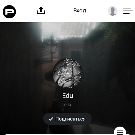

Вход
Edu
edu
Подписаться

