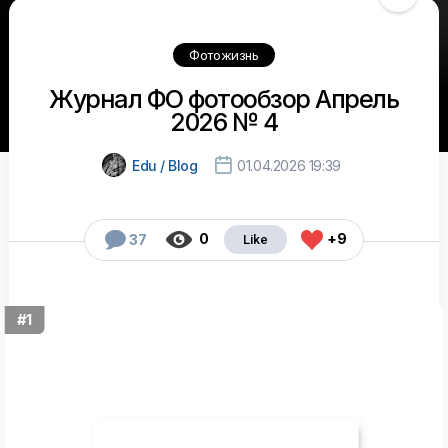
Фотожизнь
Журнал ФО фотообзор Апрель
2026 № 4

Edu / Blog
01.04.2026 19:39



0
+9
37
#1