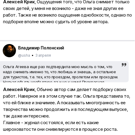
Алексей Крик
, Ощуущения того, что Ольга снимает только
своих детей, у меня не возникло - даже не зная других ее
Николай Семёнов
, Это сказалась субъективность выборки)))
работ. Также не возникло ощущения однобокости, однако по
Ощущение, что кроме детей она ничего не снимает.
Это не так.
подборке вполне можно судить об уровне автора.
У нее есть 1) интересные пейзажи (мало), 2) природный
натюрморт (в журнале есть) напоминает постановку, хотя
есть другие снимки , 3) есть снимки, которые назвали бы
,,концептом,,. Так что выборка, не знаю чья - авторская или
редакторская - мне показалась однобокой.
Владимир Полонский
@usha
•
3 апреля
Ольга Агеева еще раз подтвердила мою мысль о том, что
надо снимать именно то, что любишь и знаешь, а остальное
для туристов, т.е. тех, кто проездом, пролетом или проходом.
Нельзя объять необъятное да и не к чему! Прекрасная
подборка!
Алексей Крик
, Обычно автор сам делает подборку своих
работ. Наверное и в этом случае так. Ольга представила то,
Николай Семёнов
, Это сказалась субъективность выборки)))
что ей ближе и значимее. А показывать многогранность ее
Ощущение, что кроме детей она ничего не снимает.
Это не так.
творчества можно продолжить и в последующем выпуске,
У нее есть 1) интересные пейзажи (мало), 2) природный
так даже интереснее.
натюрморт (в журнале есть) напоминает постановку, хотя
Главное - журнал состоялся, если есть какие
есть другие снимки , 3) есть снимки, которые назвали бы
,,концептом,,. Так что выборка, не знаю чья - авторская или
шероховатости они снивелируются в процессе роста.
редакторская - мне показалась однобокой.