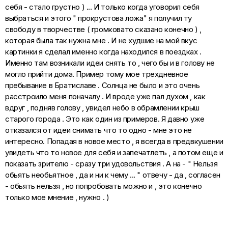
себя - стало грустно ) ... И только когда уговорил себя
выбраться и этого " прокрустова ложа" я получил ту
свободу в творчестве ( громковато сказано конечно ) ,
которая была так нужна мне . И не худшие на мой вкус
картинки я сделал именно когда находился в поездках .
Именно там возникали идеи снять то , чего бы и в голову не
могло прийти дома. Пример тому мое трехдневное
пребывание в Братиславе . Солнца не было и это очень
расстроило меня поначалу . И вроде уже пал духом , как
вдруг , подняв голову , увидел небо в обрамлении крыш
старого города . Это как один из примеров. Я давно уже
отказался от идеи снимать что то одно - мне это не
интересно. Попадая в новое место , я всегда в предвкушении
увидеть что то новое для себя и запечатлеть , а потом еще и
показать зрителю - сразу три удовольствия . А на - " Нельзя
обьять необьятное , да и ни к чему ... " отвечу - да , согласен
- обьять нельзя , но попробовать можно и , это конечно
только мое мнение , нужно . )