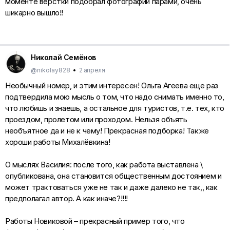
моменте верстки подобрал фотографии парами, очень
шикарно вышло!!
Николай Семёнов
@nikolay828
•
2 апреля
Необычный номер, и этим интересен! Ольга Агеева еще раз
подтвердила мою мысль о том, что надо снимать именно то,
что любишь и знаешь, а остальное для туристов, т.е. тех, кто
проездом, пролетом или проходом. Нельзя объять
необъятное да и не к чему! Прекрасная подборка! Также
хороши работы Михалёвкина!
О мыслях Василия: после того, как работа выставлена \
опубликована, она становится общественным достоянием и
может трактоваться уже не так и даже далеко не так,, как
предполагал автор. А как иначе?!!!!
Работы Новиковой – прекрасный пример того, что