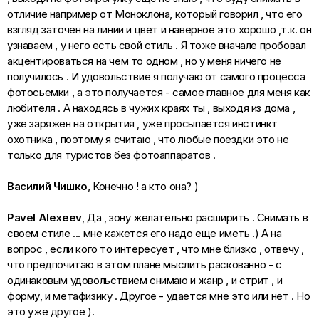
отличие например от Моноклона, который говорил , что его
взгляд заточен на линии и цвет и наверное это хорошо ,т.к. он
узнаваем , у него есть свой стиль . Я тоже вначале пробовал
акцентироваться на чем то одном , но у меня ничего не
получилось . И удовольствие я получаю от самого процесса
фотосьемки , а это получается - самое главное для меня как
любителя . А находясь в чужих краях ты , выходя из дома ,
уже заряжен на открытия , уже просыпается инстинкт
охотника , поэтому я считаю , что любые поездки это не
только для туристов без фотоаппаратов .
Василий Чишко
, Конечно ! а кто она? )
Pavel Alexeev
, Да , зону желательно расширить . Снимать в
своем стиле ... мне кажется его надо еще иметь .) А на
вопрос , если кого то интересует , что мне близко , отвечу ,
что предпочитаю в этом плане мыслить раскованно - с
одинаковым удовольствием снимаю и жанр , и стрит , и
форму, и метафизику . Другое - удается мне это или нет . Но
это уже другое ).