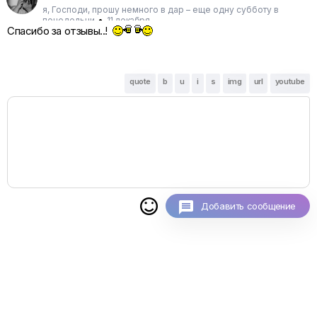
я, Господи, прошу немного в дар – еще одну субботу в
понедельни
•
11 декабря
Спасибо за отзывы..!
quote
b
u
i
s
img
url
youtube

Добавить сообщение