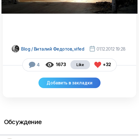

Blog / Виталий Федотов_vifed
01.12.2012 19:28



1673
+32
4
Обсуждение