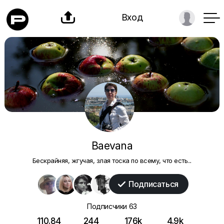

Вход
Baevana
Бескрайняя, жгучая, злая тоска по всему, что есть...
Подписаться

Подписчики
63
110.84
244
176k
4.9k