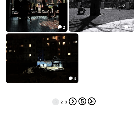
2
2


Чаепитие с видом на вечность
Взять паузу
35.14
50.72


4

Привет, потомки! Как вы там, уже высадились на Марс?
32.41




1
2
3