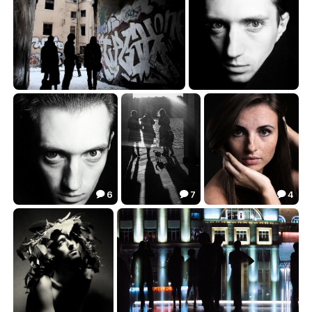
Бэкстейдж в подворотне
#2
12.36
51.85


6
7
4



#1
Девочки
Крапинки
26.13
66.91
70.45


