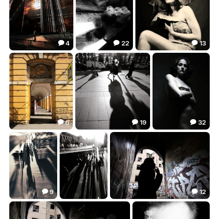
4
22
13



19 градус Меркурия
Зазеркалье
Precious
67.91
69.13
65.40



6
19
32



Кадмий жОлтый средний
Несу бобро!
Маленькое черное платье купить на вайдберриз
17.96
86.53
59.42



9
12


В потоке
Блуждают тени
Галерея современного искусства
97.54
57.43
44.39



