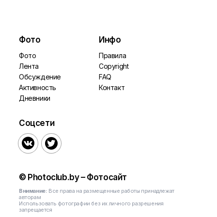
Фото
Инфо
Фото
Правила
Лента
Copyright
Обсуждение
FAQ
Активность
Контакт
Дневники
Соцсети


© Photoclub.by – Фотосайт
Внимание:
Все права на размещенные работы принадлежат
авторам
Использовать фотографии без их личного разрешения
запрещается