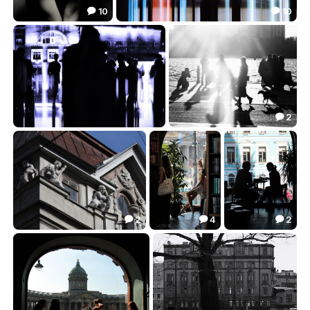
10
10


Липовый цвет
Электричество внутри
44.45
88.71


2

Свидание на мосту
Солнечные ванны
33.59
69.25


2
4
2



Малыши Карлсона
Wild and free
Уютные силуэты Дома книги
13.87
21.42
22.97


