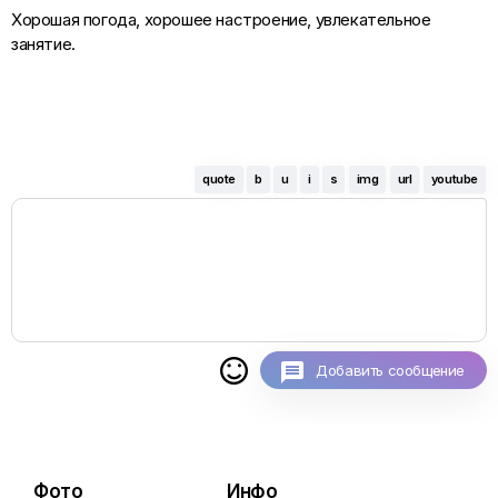
Хорошая погода, хорошее настроение, увлекательное
занятие.
quote
b
u
i
s
img
url
youtube

Добавить сообщение
Фото
Инфо