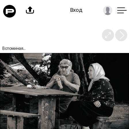

Вход

Вспоминая...