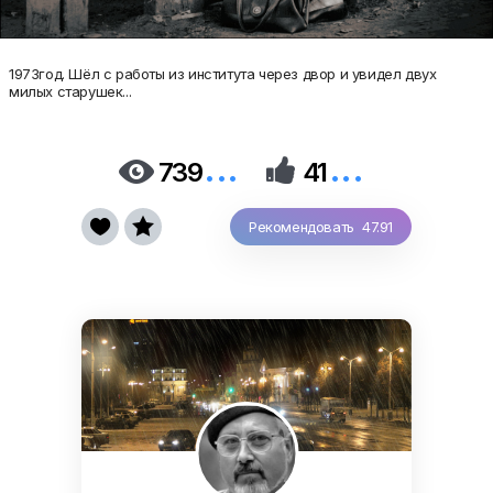
1973год. Шёл с работы из института через двор и увидел двух
милых старушек...
...
...


739
41


Рекомендовать 47.91