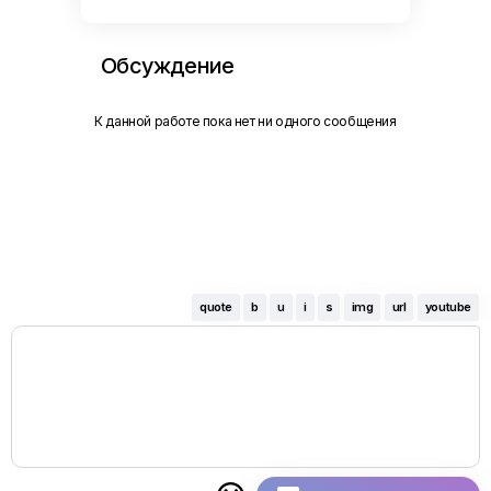
Обсуждение
К данной работе пока нет ни одного сообщения
quote
b
u
i
s
img
url
youtube