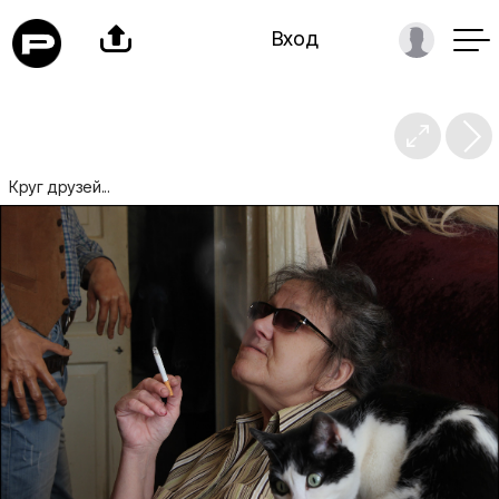

Вход

Круг друзей...