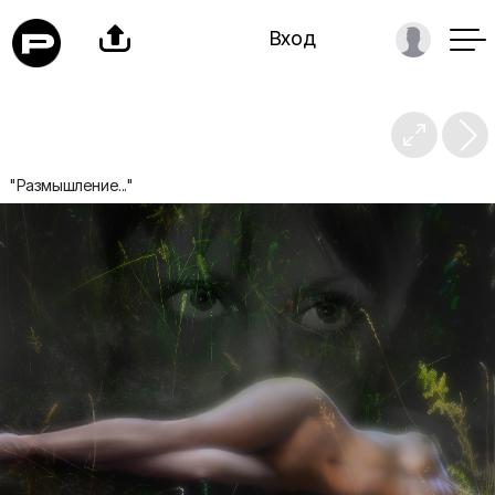

Вход

"Размышление..."