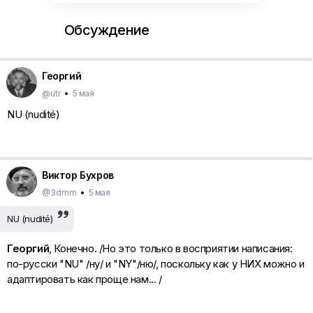
Обсуждение
Георгий
@utr
•
5 мая
NU (nudité)
Виктор Бухров
@3drnm
•
5 мая
NU (nudité)
Георгий
, Конечно. /Но это только в восприятии написания:
по-русски "NU" /ну/ и "NY"/ню/, поскольку как у НИХ можно и
адаптировать как проще нам... /