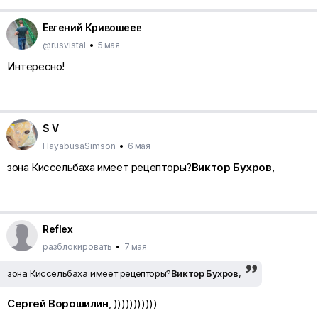
Евгений Кривошеев
@rusvistal
•
5 мая
Интересно!
S V
HayabusaSimson
•
6 мая
зона Киссельбаха имеет рецепторы?
Виктор Бухров
,
Reflex
разблокировать
•
7 мая
зона Киссельбаха имеет рецепторы?
Виктор Бухров
,
Сергей Ворошилин
, )))))))))))