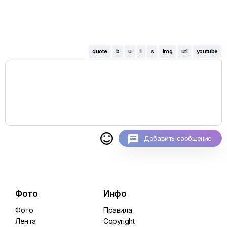
quote
b
u
i
s
img
url
youtube

Добавить сообщение
Фото
Инфо
Фото
Правила
Лента
Copyright