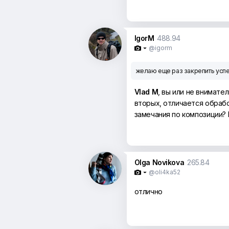
IgorM
488.94
@igorm

желаю еще раз закрепить успе
Vlad M
, вы или не внимате
вторых, отличается обработ
замечания по композиции? Н
Olga Novikova
265.84
@oli4ka52

отлично