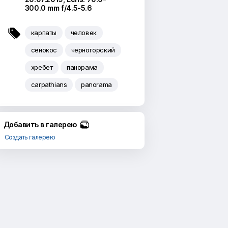
300.0 mm f/4.5-5.6

карпаты
человек
сенокос
черногорский
хребет
панорама
carpathians
panorama
Добавить в галерею
Создать галерею