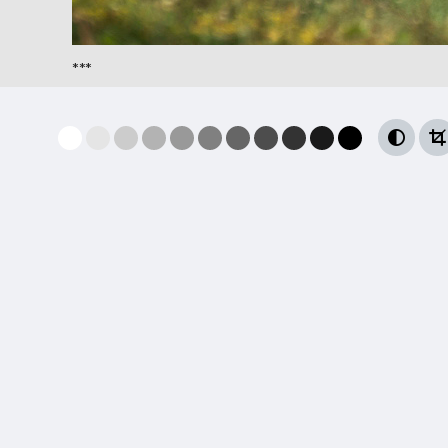
***

