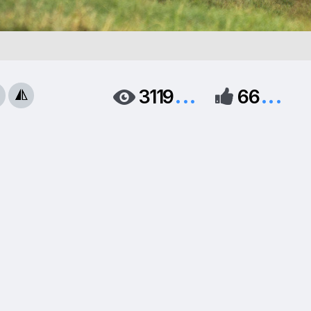
...
...
3119
66


