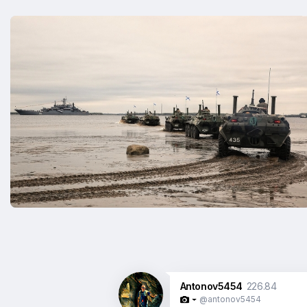
Antonov5454
226.84
@antonov5454
