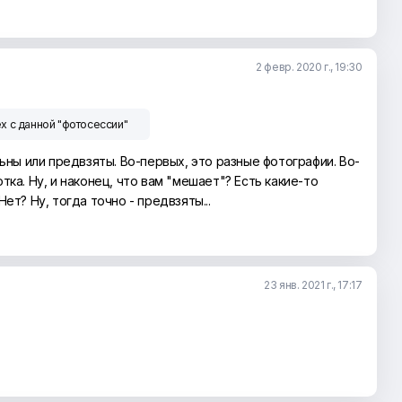
2 февр. 2020 г., 19:30
х с данной "фотосессии"
льны или предвзяты. Во-первых, это разные фотографии. Во-
ка. Ну, и наконец, что вам "мешает"? Есть какие-то
ет? Ну, тогда точно - предвзяты...
23 янв. 2021 г., 17:17