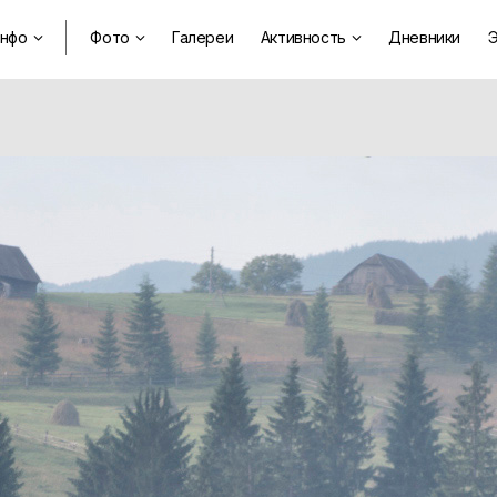
нфо
Фото
Галереи
Активность
Дневники
Э


