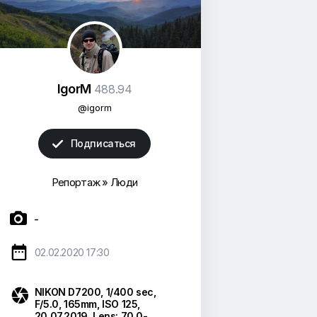
IgorM
488.94
@igorm
Подписаться

Репортаж
»
Люди

-

02.02.2020 17:30

NIKON D7200, 1/400 sec,
F/5.0, 165mm, ISO 125,
20.07.2019, Lens: 70.0-