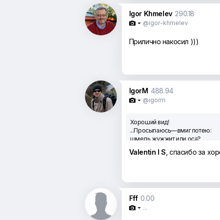
Igor Khmelev
290.18
@igor-khmelev

Прилично накосил )))
IgorM
488.94
@igorm

Хороший вид!
...Просыпаюсь—вмиг потею:
шмель жужжит или оса?
У соседа-богатея
Valentin I S
, спасибо за хо
бензочёртова коса!
У соседей жизнь иная,
с ними нам не по пути.
Эх, литовочка родная,
позабытая почти!
(Александр Якубовский)
Fff
0.00
...
