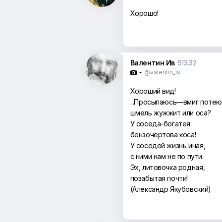
Хорошо!
Валентин Ив
513.32
@valentin_is

Хороший вид!
...Просыпаюсь—вмиг потею
шмель жужжит или оса?
У соседа-богатея
бензочёртова коса!
У соседей жизнь иная,
с ними нам не по пути.
Эх, литовочка родная,
позабытая почти!
(Александр Якубовский)