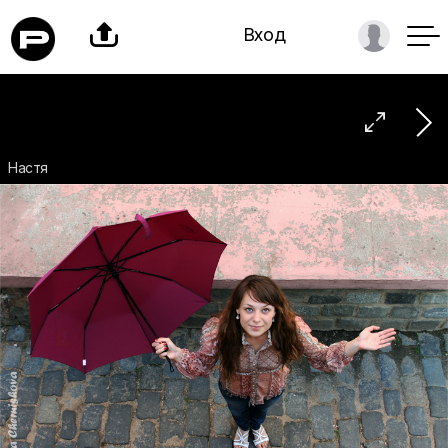

Вход

Настя