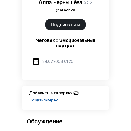
Алла Чернышёва
5.52
@allachka
Подписаться
Человек
»
Эмоциональный
портрет

24.07.2008 01:20
Добавить в галерею
Создать галерею
Обсуждение