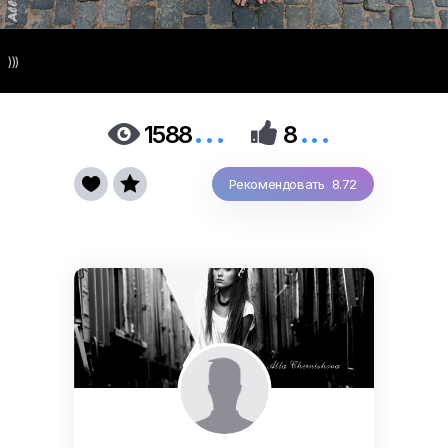
)))
...
...


1588
8


Рекомендовать 8.72