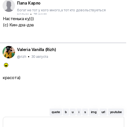
Папа Карло
богат не тот у кого много,а тот кто довольствуеться
малым
•
26 июля
Настенька ку)))
(с) Кин-дза-дза
Valeria Vanilla (Rizh)
@rizh
•
30 августа
красота)
quote
b
u
i
s
img
url
youtube