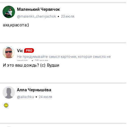
Маленький Червячок
@malenkii_chervjachok
•
23 июля
аха,красота:)
Vic
Не придумывайте смысл карточке, которая смысла не
имеет...
•
24 июля
И это ваш дождь? (с) Вудши
Алла Чернышёва
@allachka
•
24 июля