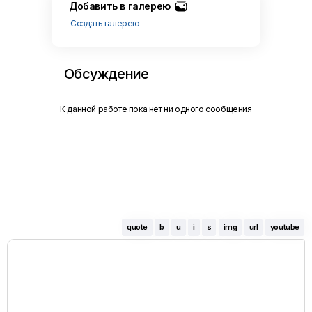
Добавить в галерею
Создать галерею
Обсуждение
К данной работе пока нет ни одного сообщения
quote
b
u
i
s
img
url
youtube