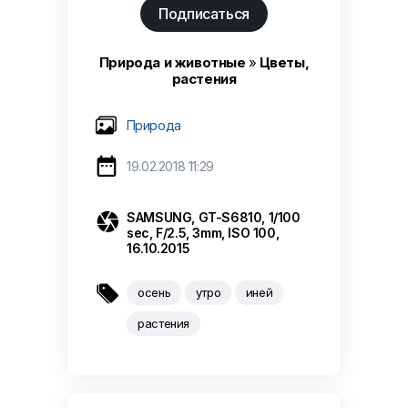
Подписаться
Природа и животные
»
Цветы,
растения
Природа

19.02.2018 11:29

SAMSUNG, GT-S6810, 1/100
sec, F/2.5, 3mm, ISO 100,
16.10.2015

осень
утро
иней
растения