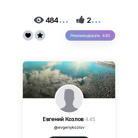
...
...


484
2


Рекомендовать 4.83
Евгений Козлов
4.45
@evgenykozlov