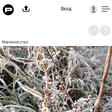

Вход

Морозное утро