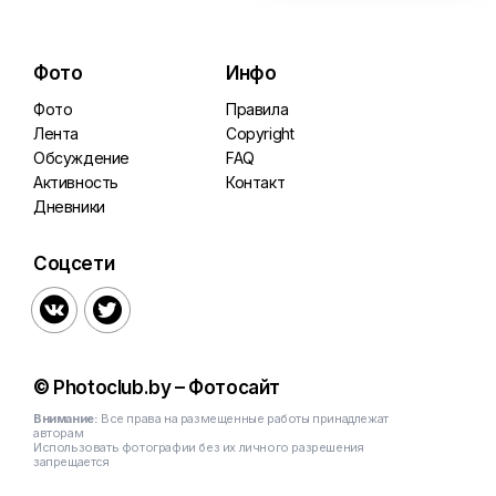
Фото
Инфо
Фото
Правила
Лента
Copyright
Обсуждение
FAQ
Активность
Контакт
Дневники
Соцсети


© Photoclub.by – Фотосайт
Внимание:
Все права на размещенные работы принадлежат
авторам
Использовать фотографии без их личного разрешения
запрещается