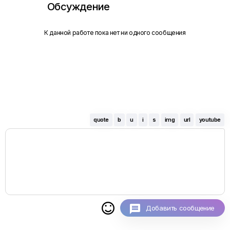
Обсуждение
К данной работе пока нет ни одного сообщения
quote
b
u
i
s
img
url
youtube

Добавить сообщение