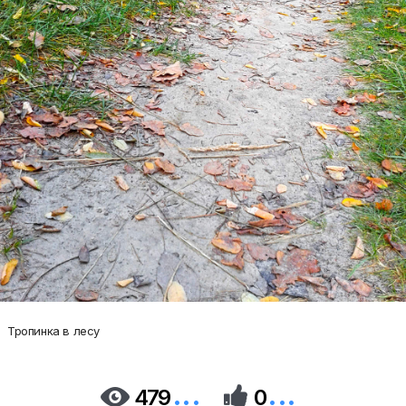
Тропинка в лесу
...
...


479
0