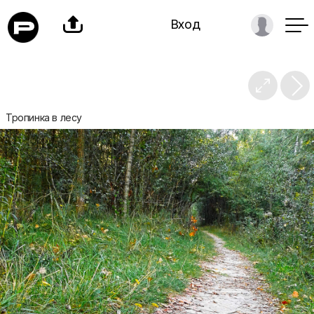

Вход

Тропинка в лесу