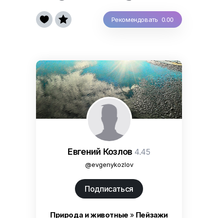


Рекомендовать 0.00
Евгений Козлов
4.45
@evgenykozlov
Подписаться
Природа и животные
»
Пейзажи