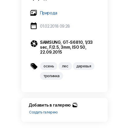
Природа

01.02.2018 09:28

SAMSUNG, GT-S6810, 1/33
sec, F/2.5, 3mm, ISO 50,
22.09.2015

осень
лес
деревья
тропинка
Добавить в галерею
Создать галерею