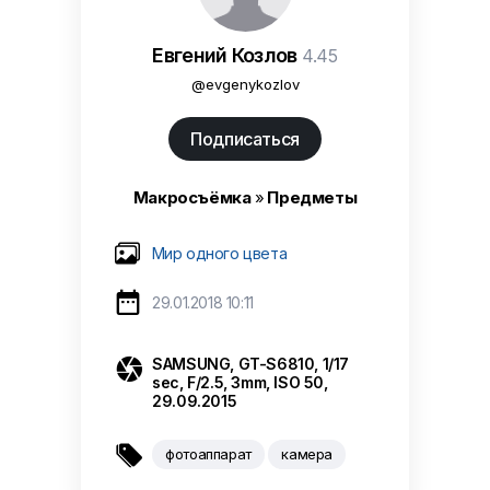
Евгений Козлов
4.45
@evgenykozlov
Подписаться
Макросъёмка
»
Предметы
Мир одного цвета

29.01.2018 10:11

SAMSUNG, GT-S6810, 1/17
sec, F/2.5, 3mm, ISO 50,
29.09.2015

фотоаппарат
камера