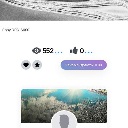
Sony DSC-S600
...
...


552
0


Рекомендовать 0.00