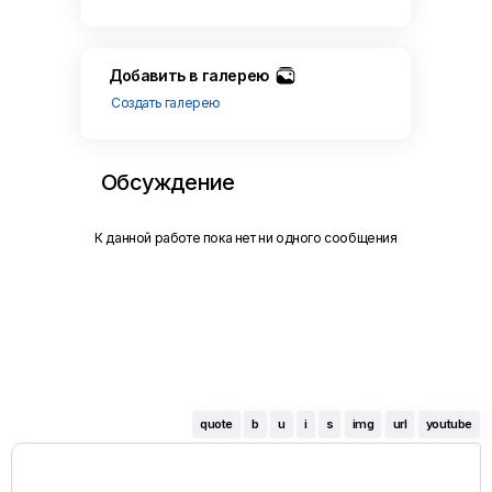
Добавить в галерею
Создать галерею
Обсуждение
К данной работе пока нет ни одного сообщения
quote
b
u
i
s
img
url
youtube