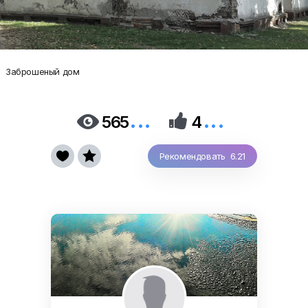
Заброшеный дом
...
...


565
4


Рекомендовать 6.21