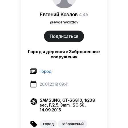
Евгений Козлов
4.45
@evgenykozlov
Подписаться
Город и деревня
»
Заброшенные
сооружения
Город

20.01.2018 09:41

SAMSUNG, GT-S6810, 1/208
sec, F/2.5, 3mm, ISO 50,
14.09.2015

город
заброшеный