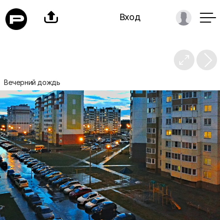

Вход

Вечерний дождь