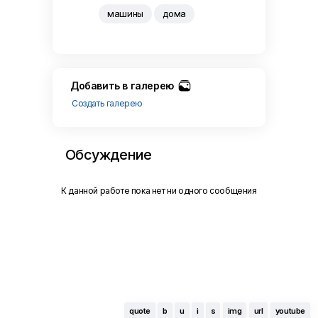
машины
дома
Добавить в галерею
Создать галерею
Обсуждение
К данной работе пока нет ни одного сообщения
quote
b
u
i
s
img
url
youtube