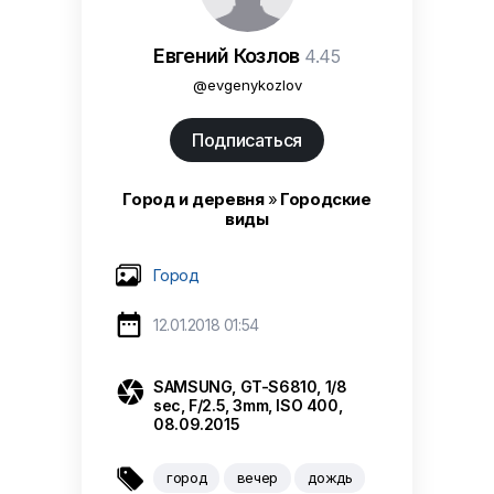
Евгений Козлов
4.45
@evgenykozlov
Подписаться
Город и деревня
»
Городские
виды
Город

12.01.2018 01:54

SAMSUNG, GT-S6810, 1/8
sec, F/2.5, 3mm, ISO 400,
08.09.2015

город
вечер
дождь