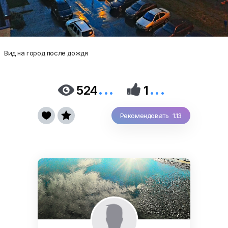
Вид на город после дождя
...
...


524
1


Рекомендовать 1.13