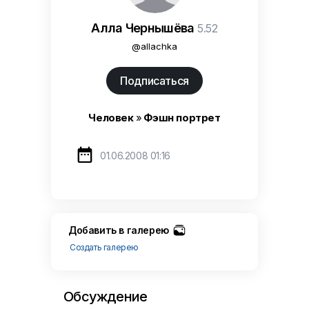
Алла Чернышёва
5.52
@allachka
Подписаться
Человек
»
Фэшн портрет

01.06.2008 01:16
Добавить в галерею
Создать галерею
Обсуждение