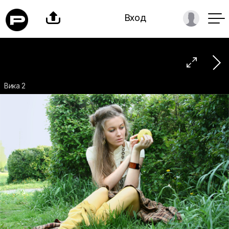

Вход

Вика 2