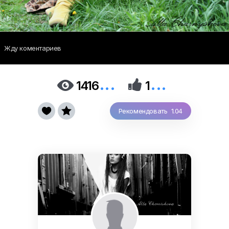
Жду коментариев
...
...


1416
1


Рекомендовать 1.04