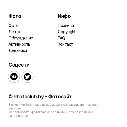
Фото
Инфо
Фото
Правила
Лента
Copyright
Обсуждение
FAQ
Активность
Контакт
Дневники
Соцсети


© Photoclub.by – Фотосайт
Внимание:
Все права на размещенные работы принадлежат
авторам
Использовать фотографии без их личного разрешения
запрещается