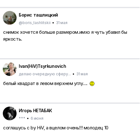
Борис ташлицкий
@boris_tashlitskii
•
31 мая
снимок хочется больше размером.имхо я чуть убавил бы
яркость.
Ivan(HiV)Tsyrkunovich
делаю очередную сферу...
•
31 мая
белый квадрат в левом верхнем углу....
Игорь НЕТАБАК
***
•
6 июня
соглашусь с by HiV, а вцелом очень!!! молодец 10