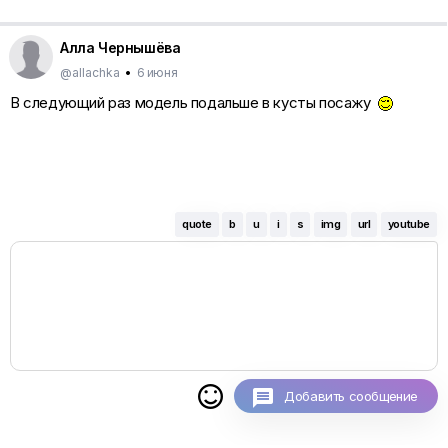
Алла Чернышёва
@allachka
•
6 июня
В следующий раз модель подальше в кусты посажу
quote
b
u
i
s
img
url
youtube

Добавить сообщение