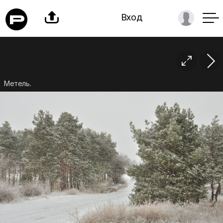

Вход

Метель.