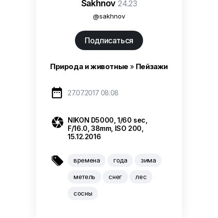
Sakhnov
24.23
@sakhnov
Подписаться
Природа и животные
»
Пейзажи

27.07.2017 08:08

NIKON D5000, 1/60 sec,
F/16.0, 38mm, ISO 200,
15.12.2016

времена
года
зима
метель
снег
лес
сосны