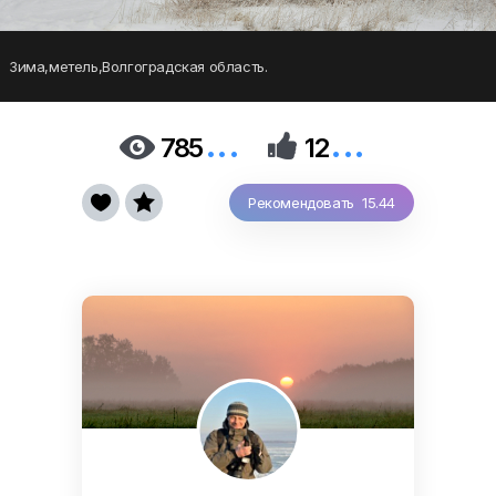
Зима,метель,Волгоградская область.
...
...


785
12


Рекомендовать 15.44