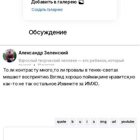
Добавить в галерею
Создать галерею
Обсуждение
Александр Зеленский
Взрослый творческий человек — это ребенок, который
выжил.
•
31 января
То ли контрасту много,то ли провалы в тенях-светах
мешают восприятию.Взгляд хорошо пойман,мне нравится,но
как-то не так остальное.Извините за ИМХО.
quote
b
u
i
s
img
url
youtube