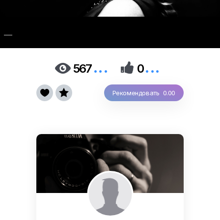
___
...
...


567
0


Рекомендовать 0.00