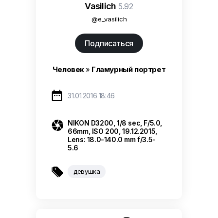
Vasilich
5.92
@e_vasilich
Подписаться
Человек
»
Гламурный портрет

31.01.2016 18:46

NIKON D3200, 1/8 sec, F/5.0,
66mm, ISO 200, 19.12.2015,
Lens: 18.0-140.0 mm f/3.5-
5.6

девушка