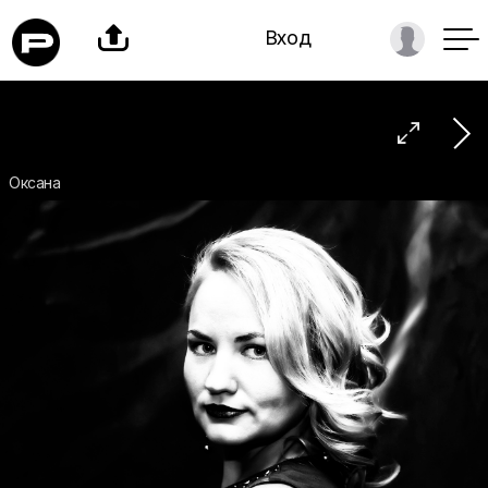

Вход

Оксана