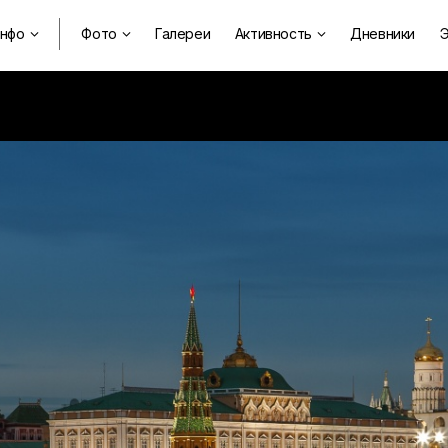
нфо
Фото
Галереи
Активность
Дневники
Э


