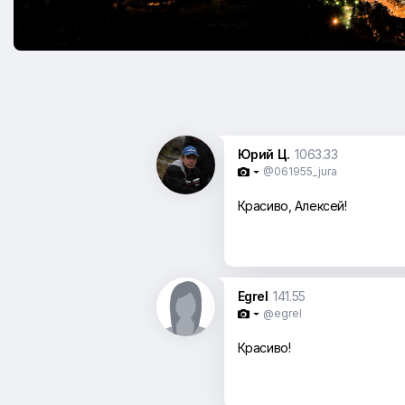
Юрий Ц.
1063.33
@061955_jura

Красиво, Алексей!
Egrel
141.55
@egrel

Красиво!