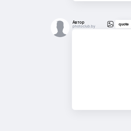
Автор
quote
photoclub.by