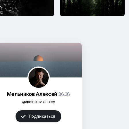
Мельников Алексей
86.38
@melnikov-alexey
Подписаться
