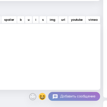
spoiler
b
u
i
s
img
url
youtube
vimeo

Добавить сообщение