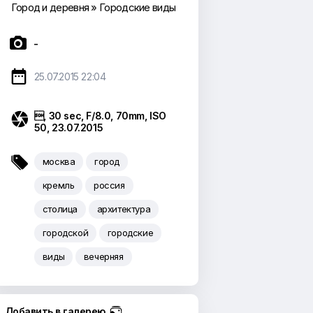
Город и деревня
»
Городские виды

-

25.07.2015 22:04

, 30 sec, F/8.0, 70mm, ISO
50, 23.07.2015

москва
город
кремль
россия
столица
архитектура
городской
городские
виды
вечерняя
Добавить в галерею