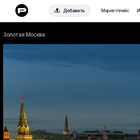

Добавить
Маркетплейс
И
Золотая Москва