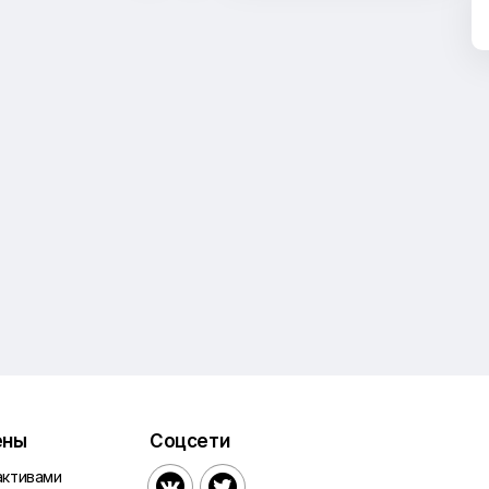
ены
Соцсети
активами

