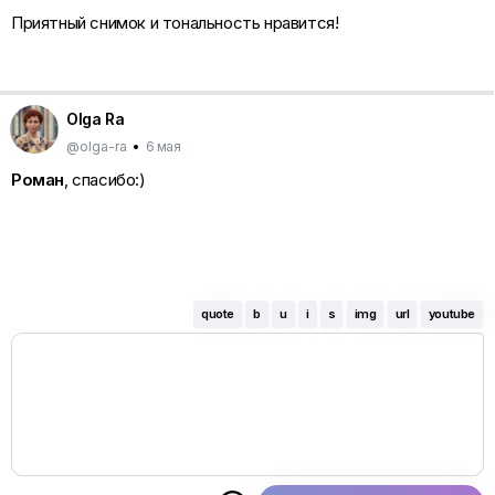
Приятный снимок и тональность нравится!
Olga Ra
@olga-ra
•
6 мая
Роман
, спасибо:)
quote
b
u
i
s
img
url
youtube