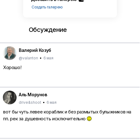
Создать галерею
Обсуждение
Валерий Козуб
@valanton
•
6 мая
Хорошо!
Аль Морунов
drive&shoot
•
6 мая
вот бы чуть левее кораблик и без размытых булыжников на
пп. рек за душевность исключительно