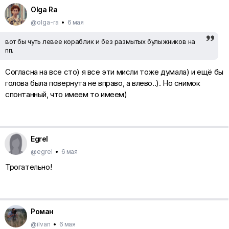
Olga Ra
@olga-ra
•
6 мая
вот бы чуть левее кораблик и без размытых булыжников на
пп.
Согласна на все сто) я все эти мисли тоже думала) и ещё бы
голова была повернута не вправо, а влево..). Но снимок
спонтанный, что имеем то имеем)
Egrel
@egrel
•
6 мая
Трогательно!
Роман
@ilvan
•
6 мая