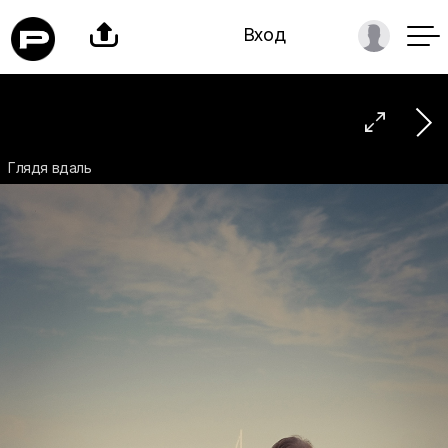

Вход

Глядя вдаль