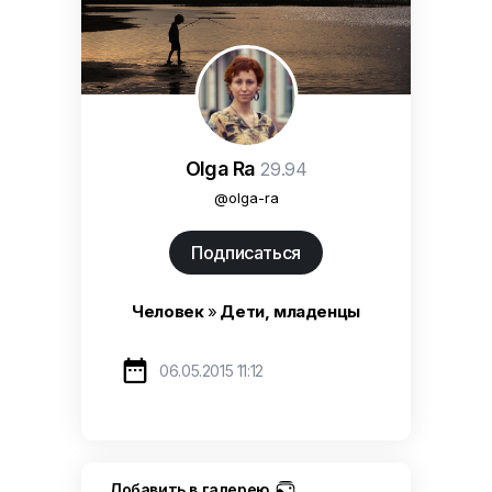
Olga Ra
29.94
@olga-ra
Подписаться
Человек
»
Дети, младенцы

06.05.2015 11:12
Добавить в галерею