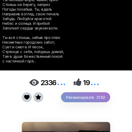
Стоишь на берегу, каприз
Погоды позабыв. Ты, вдаль
Направив взгляд, свою печаль
Забудь. Любуйся красотой
Небес и солнца. И прибой
Заполнит сердце звуком волн.
Ты всё стоишь, забыв про плен
Несметных городских забот,
Сует и смога. И песок,
Стряхнув с себя, пойдешь домой,
Тая в душе божественный покой
с частичкой горя...
...
...


2336
19


Рекомендовать 21.92