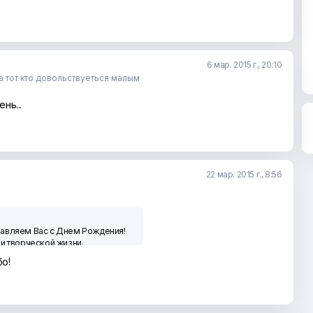
6 мар. 2015 г., 20:10
,а тот кто довольствуеться малым
ень...
22 мар. 2015 г., 8:56
равляем Вас с Днем Рождения!
и творческой жизни.
 работы на сайте.
бо!