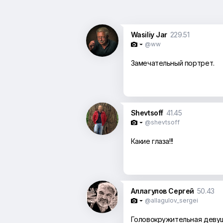
Wasiliy Jar
229.51
@ww

Замечательный портрет.
Shevtsoff
41.45
@shevtsoff

Какие глаза!!!
Аллагулов Сергей
50.43
@allagulov_sergei

Головокружительная деву