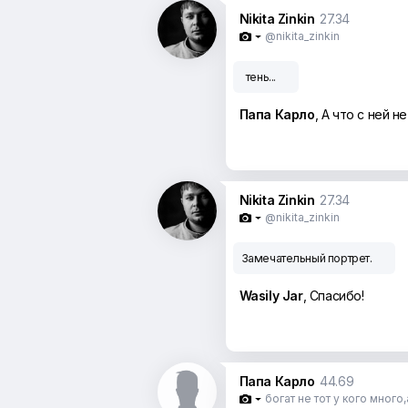
Nikita Zinkin
27.34
@nikita_zinkin

тень...
Папа Карло
, А что с ней н
Nikita Zinkin
27.34
@nikita_zinkin

Замечательный портрет.
Wasily Jar
, Спасибо!
Папа Карло
44.69
богат не тот у кого много
