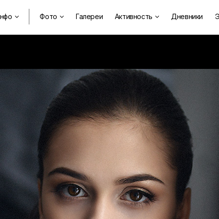
нфо
Фото
Галереи
Активность
Дневники
Э


