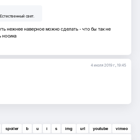
 Естественный свет.
уть нежнее наверное можно сделать - что бы так не
ь носика
4 июля 2019 г., 19:45
spoiler
b
u
i
s
img
url
youtube
vimeo