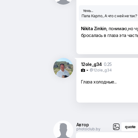
тень...
Папа Карло, А что с ней не так?
Nikita Zinkin
, понимаю,но ч
бросалась в глаза эта част
12ole_g34
0.25
@12ole_g34

Глаза холодные...
Автор
quote
photoclub.by