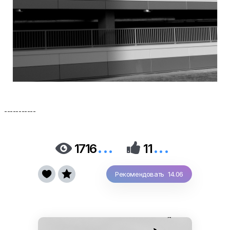
-----------
...
...


1716
11


Рекомендовать 14.06