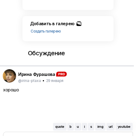
Добавить в галерею
Создать галерею
Обсуждение
Ирина Фурашова
@irina-ptaxa
•
29 января
хорошо
quote
b
u
i
s
img
url
youtube