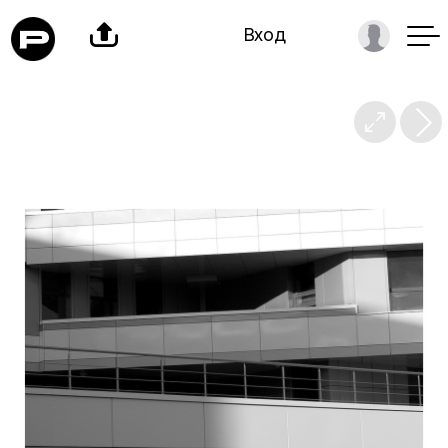

Вход
