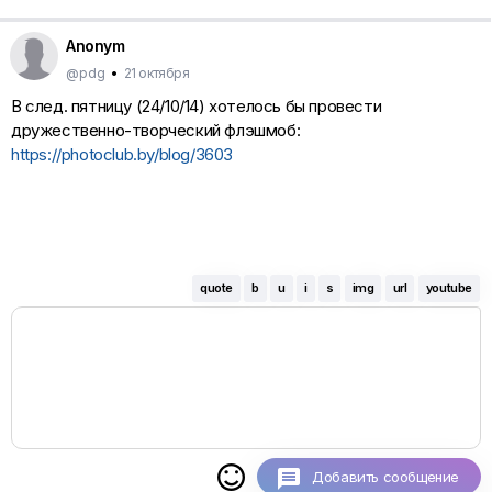
Anonym
@pdg
•
21 октября
В след. пятницу (24/10/14) хотелось бы провести
дружественно-творческий флэшмоб:
https://photoclub.by/blog/3603
quote
b
u
i
s
img
url
youtube

Добавить сообщение