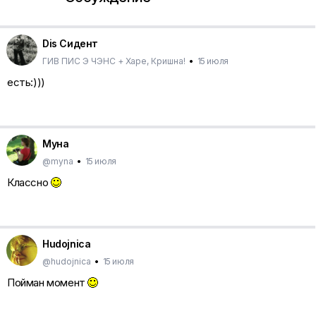
Dis Сидент
ГИВ ПИС Э ЧЭНС + Харе, Кришна!
•
15 июля
есть:)))
Муна
@myna
•
15 июля
Классно
Hudojnica
@hudojnica
•
15 июля
Пойман момент