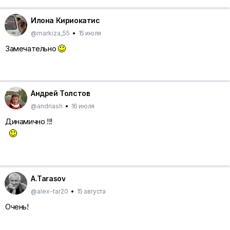
Илона Кириокатис
@markiza_55
•
15 июля
Замечательно
Андрей Толстов
@andriash
•
16 июля
Динамично !!!
A.Tarasov
@alex-tar20
•
15 августа
Очень!