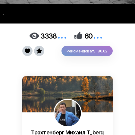
-
...
...


3338
60


Рекомендовать 80.62
Трахтенберг Михаил T_berg