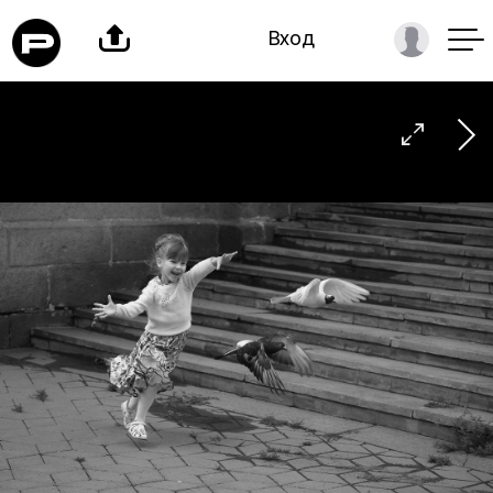

Вход
