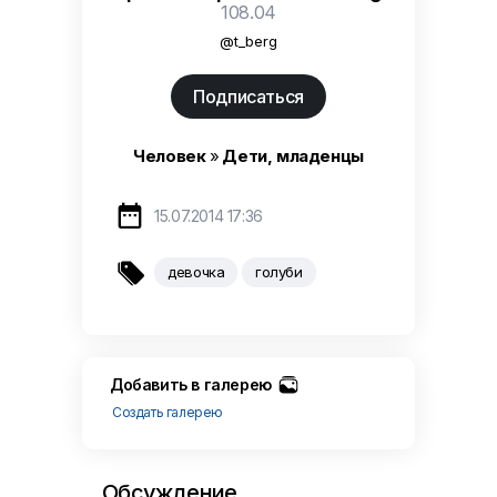
108.04
@t_berg
Подписаться
Человек
»
Дети, младенцы

15.07.2014 17:36

девочка
голуби
Добавить в галерею
Создать галерею
Обсуждение