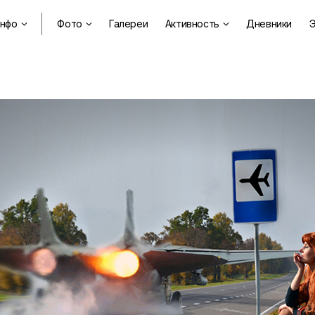
нфо
Фото
Галереи
Активность
Дневники
Э


