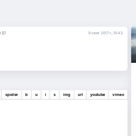
.81
9 сент. 2017 г., 10:43
spoiler
b
u
i
s
img
url
youtube
vimeo