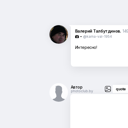
Валерий Талбутдинов.
149
@karna-val-1954

Интересно!
Автор
quote
photoclub.by