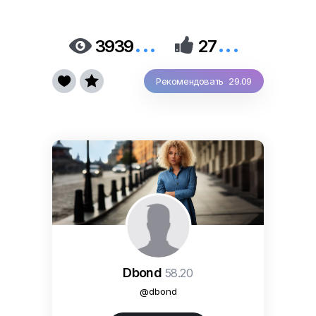
...
...


3939
27


Рекомендовать 29.09
Dbond
58.20
@dbond