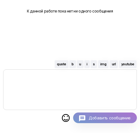
К данной работе пока нет ни одного сообщения
quote
b
u
i
s
img
url
youtube

Добавить сообщение