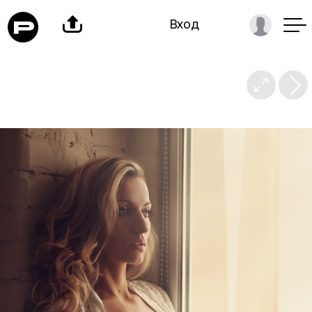

Вход
