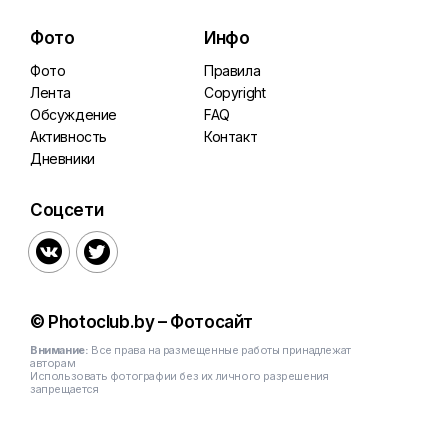
Фото
Инфо
Фото
Правила
Лента
Copyright
Обсуждение
FAQ
Активность
Контакт
Дневники
Соцсети


© Photoclub.by – Фотосайт
Внимание:
Все права на размещенные работы принадлежат
авторам
Использовать фотографии без их личного разрешения
запрещается