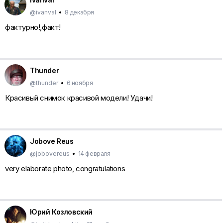
@ivanval
•
8 декабря
фактурно!,факт!
Thunder
@thunder
•
6 ноября
Красивый снимок красивой модели! Удачи!
Jobove Reus
@jobovereus
•
14 февраля
very elaborate photo, congratulations
Юрий Козловский