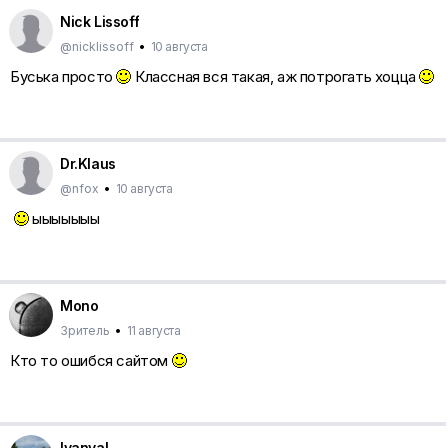
Nick Lissoff
@nicklissoff
•
10 августа
Буська просто
Классная вся такая, аж потрогать хоцца
Dr.Klaus
@nfox
•
10 августа
ыыыыыыы
Mono
Зритель
•
11 августа
Кто то ошибся сайтом
Ivanval