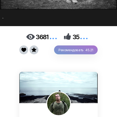
-
...
...


3681
35


Рекомендовать 45.21