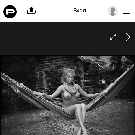

Вход
