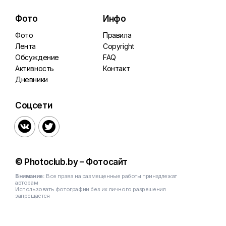
Фото
Инфо
Фото
Правила
Лента
Copyright
Обсуждение
FAQ
Активность
Контакт
Дневники
Соцсети


© Photoclub.by – Фотосайт
Внимание:
Все права на размещенные работы принадлежат
авторам
Использовать фотографии без их личного разрешения
запрещается