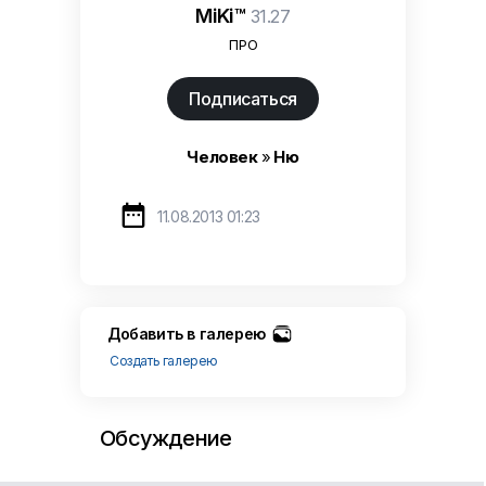
MiKi™
31.27
ПРО
Подписаться
Человек
»
Ню

11.08.2013 01:23
Добавить в галерею
Создать галерею
Обсуждение