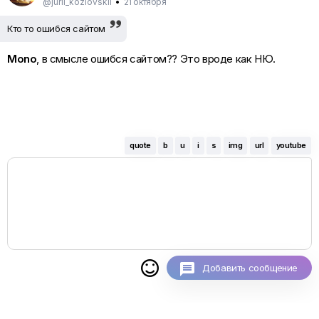
@jurii_kozlovskii
•
21 октября
Кто то ошибся сайтом
Mono
, в смысле ошибся сайтом?? Это вроде как НЮ.
quote
b
u
i
s
img
url
youtube

Добавить сообщение