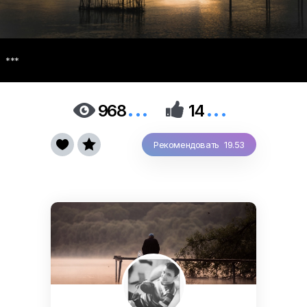
***
...
...


968
14


Рекомендовать 19.53