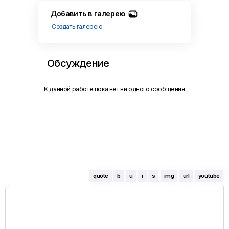
Добавить в галерею
Создать галерею
Обсуждение
К данной работе пока нет ни одного сообщения
quote
b
u
i
s
img
url
youtube