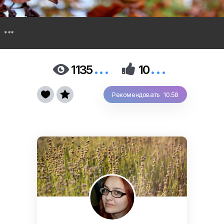
***
...
...


1135
10


Рекомендовать 10.58