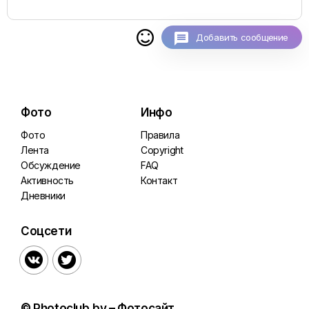

Добавить сообщение
Фото
Инфо
Фото
Правила
Лента
Copyright
Обсуждение
FAQ
Активность
Контакт
Дневники
Соцсети


© Photoclub.by – Фотосайт