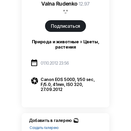
Valna Rudenko
12.97
^_^
Подписаться
Природа и животные
»
Цветы,
растения

01.10.2012 23:56

Canon EOS 500D, 1/50 sec,
F/5.0, 41mm, ISO 320,
27.09.2012
Добавить в галерею
Создать галерею