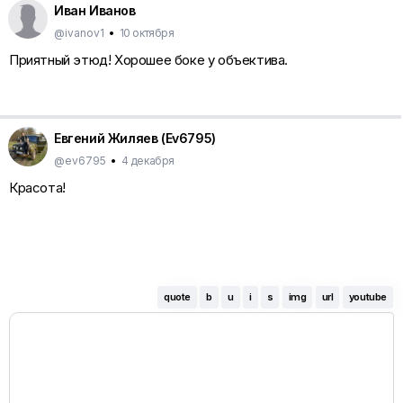
Иван Иванов
@ivanov1
•
10 октября
Приятный этюд! Хорошее боке у объектива.
Евгений Жиляев (Ev6795)
@ev6795
•
4 декабря
Красота!
quote
b
u
i
s
img
url
youtube