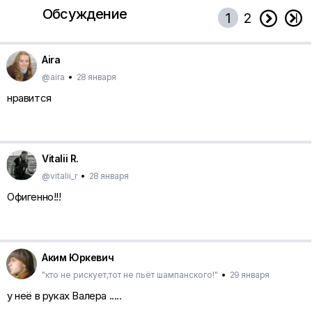
Обсуждение


1
2
Aira
@aira
•
28 января
нравится
Vitalii R.
@vitalii_r
•
28 января
Офигенно!!!
Аким Юркевич
"кто не рискует,тот не пьёт шампанского!"
•
29 января
у неё в руках Валера .....