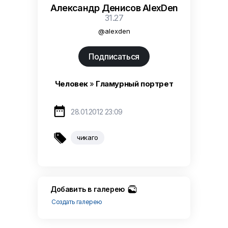
Александр Денисов AlexDen
31.27
@alexden
Подписаться
Человек
»
Гламурный портрет

28.01.2012 23:09

чикаго
Добавить в галерею
Создать галерею