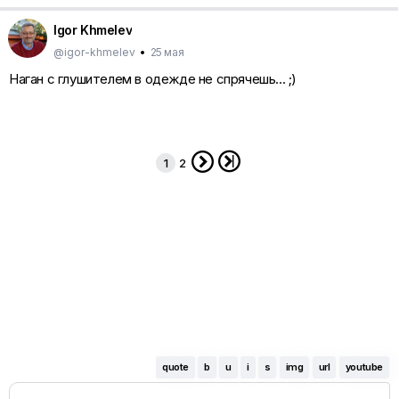
Igor Khmelev
@igor-khmelev
•
25 мая
Наган с глушителем в одежде не спрячешь... ;)


1
2
quote
b
u
i
s
img
url
youtube