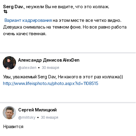
Serg Dav.
, неужели Вы не видите, что это коллаж.
Вариант кадрирования
на этом месте все четко видно.
Девушка снималась на темном фоне. Но все равно работа
очень качественная.
Александр Денисов AlexDen
@alexden
•
30 января
Увы, уважаемый Serg Dav, Ни какого в этот раз коллажа))
http://www.lifeisphoto.ru/photo.aspx?id=1108515
Сергей Милицкий
@militsky
•
30 января
Нравится