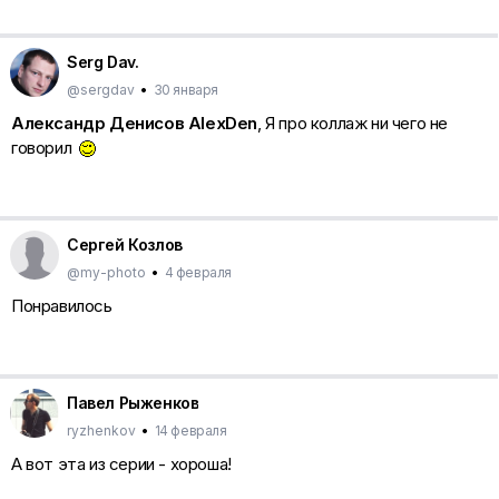
Serg Dav.
@sergdav
•
30 января
Александр Денисов AlexDen
, Я про коллаж ни чего не
говорил
Сергей Козлов
@my-photo
•
4 февраля
Понравилось
Павел Рыженков
ryzhenkov
•
14 февраля
А вот эта из серии - хороша!