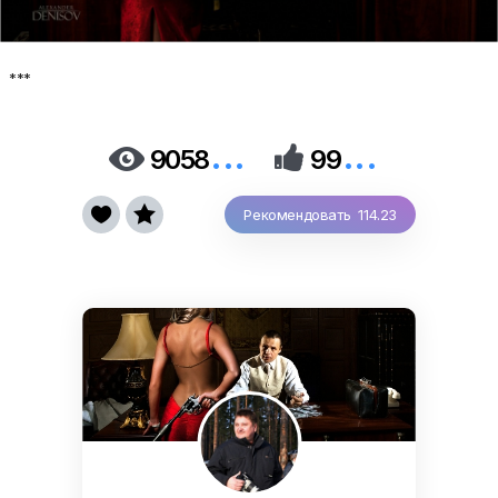
***
...
...


9058
99


Рекомендовать 114.23