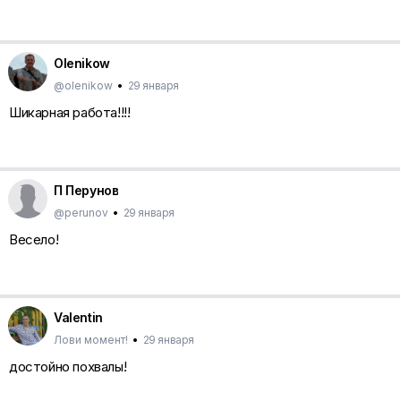
Olenikow
@olenikow
•
29 января
Шикарная работа!!!!
П Перунов
@perunov
•
29 января
Весело!
Valentin
Лови момент!
•
29 января
достойно похвалы!