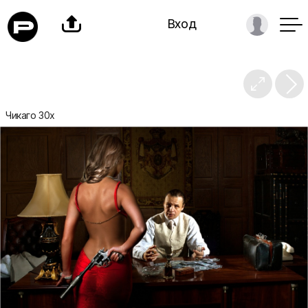

Вход

Чикаго 30х