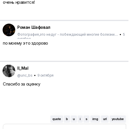
очень нравится!
Роман Шафовал
Фотография,это недуг - побеждающий многие болезни....
•
5
октября
по моему это здорово
Il_Mal
@unc_bs
•
9 октября
Спасибо за оценку
quote
b
u
i
s
img
url
youtube