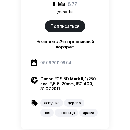
Il_Mal
8.77
@unc_bs
Подписаться
Человек
»
Экспрессивный
портрет

09.09.2011 09:04

Canon EOS 5D Mark II, 1/250
sec, F/5.6, 20mm, ISO 400,
31.07.2011

девушка
дерево
пол
лестница
драма