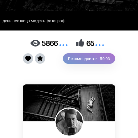
день лестница модель фотограф
...
...


5866
65


Рекомендовать 59.03