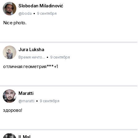
Slobodan Miladinović
@boda
•
9 сентября
Nice photo.
Jura Luksha
Время ничто...
•
9 сентября
отличная геометрия***+1
Maratti
@maratti
•
9 сентября
здорово!
Il_Mal