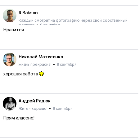
R.Bakson
Каждый смотрит на фотографию через свой собственный
монитор
•
9 сентября
Нравится.
Николай Матвеенко
жизнь прекрасна!
•
9 сентября
хорошая работа
Андрей Радюк
Жить - хорошо!
•
9 сентября
Прям классно!