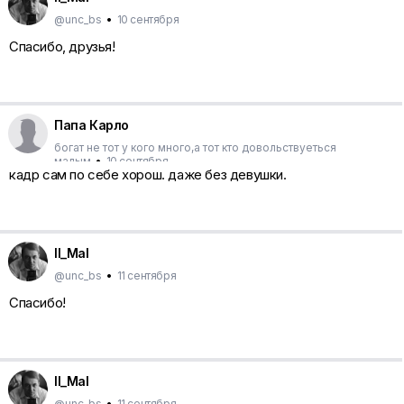
@unc_bs
•
10 сентября
Спасибо, друзья!
Папа Карло
богат не тот у кого много,а тот кто довольствуеться
малым
•
10 сентября
кадр сам по себе хорош. даже без девушки.
Il_Mal
@unc_bs
•
11 сентября
Спасибо!
Il_Mal
@unc_bs
•
11 сентября