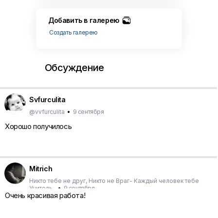
Добавить в галерею
Создать галерею
Обсуждение
Svfurculita
@vvfurculita
•
9 сентября
Хорошо получилось
Mitrich
Никто тебе не друг, Никто не Враг- Каждый человек тебе
Учитель..
•
9 сентября
Очень красивая работа!