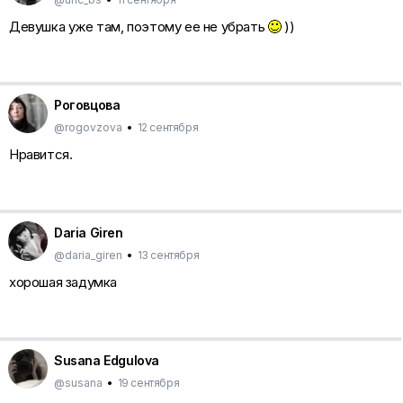
Девушка уже там, поэтому ее не убрать
))
Роговцова
@rogovzova
•
12 сентября
Нравится.
Daria Giren
@daria_giren
•
13 сентября
хорошая задумка
Susana Edgulova
@susana
•
19 сентября