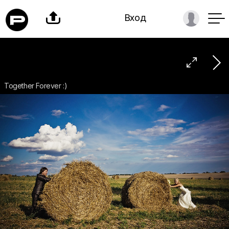

Вход

Together Forever :)