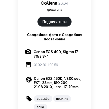
CxAlena
26.64
@cxalena
Подписаться
Свадебное фото
»
Свадебная
постановка

Canon EOS 40D, Sigma 17-
70/2.8-4

01.02.2011 00:59

Canon EOS 450D, 1/800 sec,
F/7.1, 28mm, ISO 200,
21.08.2010, Lens: 17-70mm

свадьба
позитив
сено