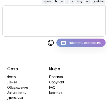
quote
b
u
i
s
img
url
youtube

Добавить сообщение
Фото
Инфо
Фото
Правила
Лента
Copyright
Обсуждение
FAQ
Активность
Контакт
Дневники