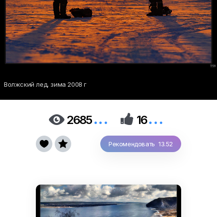
Волжский лед, зима 2008 г
...
...


2685
16


Рекомендовать 13.52