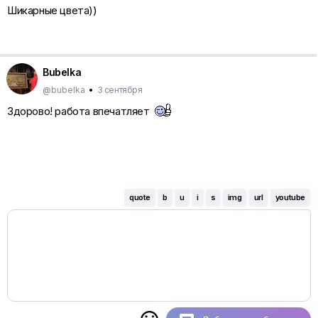
Шикарные цвета))
Bubelka
@bubelka
•
3 сентября
Здорово! работа впечатляет
quote
b
u
i
s
img
url
youtube