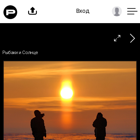

Вход

Рыбаки и Солнце