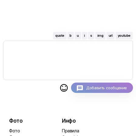
quote
b
u
i
s
img
url
youtube

Добавить сообщение
Фото
Инфо
Фото
Правила