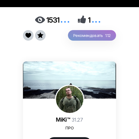
...
...


1531
1


Рекомендовать 1.12
MiKi™
31.27
ПРО