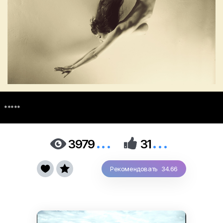
*****
...
...


3979
31


Рекомендовать 34.66