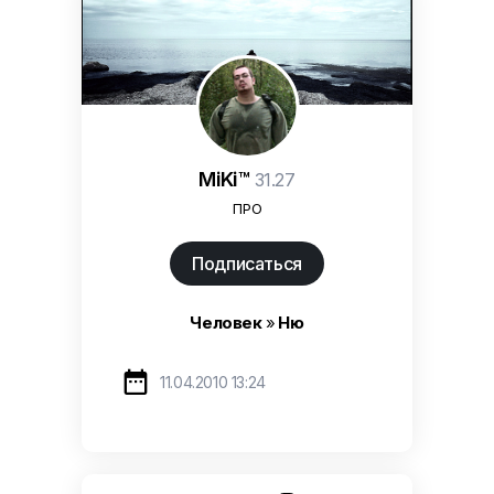
MiKi™
31.27
ПРО
Подписаться
Человек
»
Ню

11.04.2010 13:24