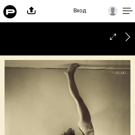

Вход
